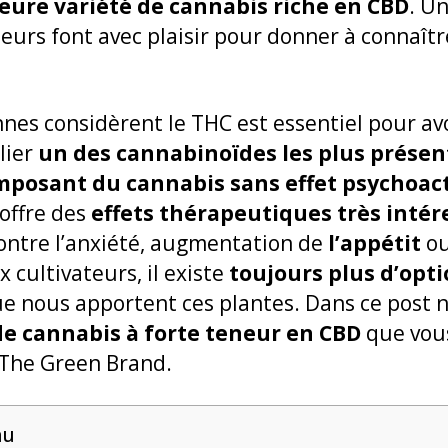
leure variété de cannabis riche en CBD
. U
teurs font avec plaisir pour donner à connaîtr
es considèrent le THC est essentiel pour avo
lier
un des cannabinoïdes les plus présent
mposant du cannabis sans effet psychoact
offre des
effets thérapeutiques très intér
ontre l’anxiété, augmentation de
l’appétit
ou
 cultivateurs, il existe
toujours plus d’opt
ue nous apportent ces plantes. Dans ce post n
de cannabis à forte teneur en CBD
que vous
The Green Brand.
nu