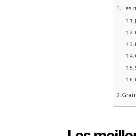
Les 
Grai
Les meille