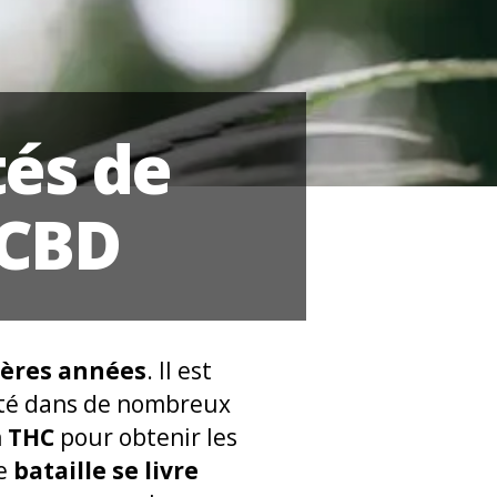
tés de
 CBD
ières années
. Il est
epté dans de nombreux
n
THC
pour obtenir les
e
bataille se livre