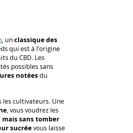
m
, un
classique des
s qui est à l’origine
aits du CBD. Les
étés possibles sans
eures notées
du
s les cultivateurs. Une
ine
, vous voudrez les
,
mais sans tomber
eur sucrée
vous laisse