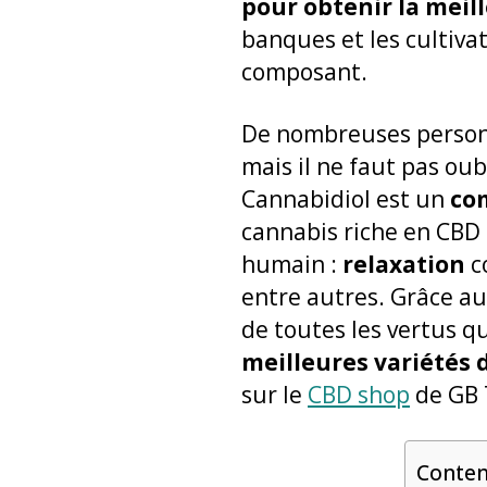
pour obtenir la meil
banques et les cultiva
composant.
De nombreuses personn
mais il ne faut pas oub
Cannabidiol est un
co
cannabis riche en CBD 
humain :
relaxation
c
entre autres. Grâce aux
de toutes les vertus q
meilleures variétés 
sur le
CBD shop
de GB 
Conte