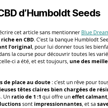
 CBD d’Humboldt Seeds
crire cet article sans mentionner
Blue Drea
 riche en CBD
. C’est la banque Humblodt Seed
nt l’original
, pour lui donner tous les bienf
dans la course pour découvrir toutes les vari
celle-ci a été, et est toujours,
une des meill
s de place au doute
: c’est un rêve pour tou
ieuses têtes claires bien chargées de rés
s. Un
ratio de 1 :1
qui offre un
effet calmant
ductions
sont
impressionnantes
, et sa
sav