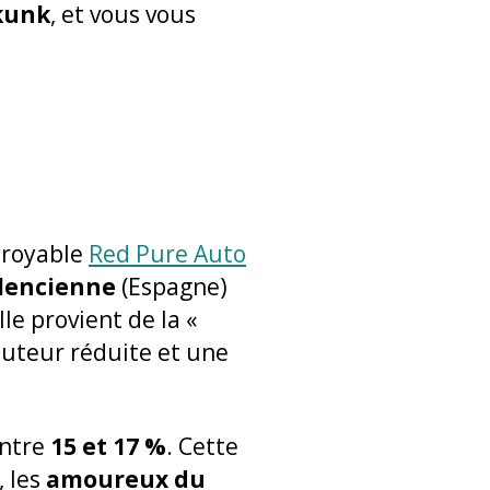
kunk
, et vous vous
ncroyable
Red Pure Auto
lencienne
(Espagne)
lle provient de la «
auteur réduite et une
entre
15 et 17 %
. Cette
 les
amoureux du