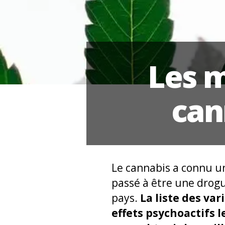
Les m
can
Le cannabis a connu u
passé à être une drogu
pays.
La liste des va
effets psychoactifs l