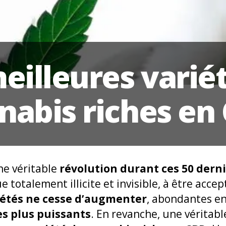
eilleures varié
nabis riches en
ne véritable
révolution durant ces 50 dern
e totalement illicite et invisible, à être acc
riétés ne cesse d’augmenter
, abondantes e
es plus puissants
. En revanche, une véritabl