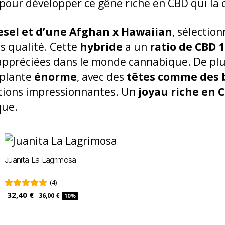
pour développer ce gêne riche en CBD qui la c
esel et d’une Afghan x Hawaiian
, sélecti
es qualité. Cette
hybride
a un
ratio de CBD 1
 appréciées dans le monde cannabique. De plu
 plante
énorme
, avec des
têtes comme des b
tions impressionnantes. Un
joyau riche en 
que.
Juanita La Lagrimosa
(4)
32,40 €
36,00 €
10%