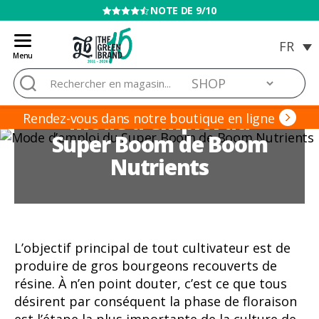
VENTE INTERDITE AUX MINEURS
Menu
Blog
Rechercher :
de
Grow
Mode d’emploi du
Barato
Rendez-vous dans notre boutique en ligne
Super Boom de Boom
Nutrients
L’objectif principal de tout cultivateur est de
produire de gros bourgeons recouverts de
résine. À n’en point douter, c’est ce que tous
désirent par conséquent la phase de floraison