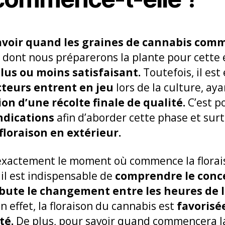
avoir quand les graines de cannabis comm
n dont nous préparerons la plante pour cette 
lus ou moins satisfaisant.
Toutefois, il es
teurs entrent en jeu
lors de la culture, ay
ion d’une récolte finale de qualité.
C’est p
ndications
afin d’aborder cette phase et surt
loraison en extérieur.
 exactement le moment où commence la florai
 il est indispensable de
comprendre le conc
ute le changement entre les heures de l
n effet, la floraison du cannabis est
favorisé
té.
De plus, pour savoir quand commencera la