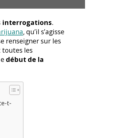
 interrogations
.
arijuana
, qu’il s’agisse
 se renseigner sur les
 toutes les
le
début de la
e-t-