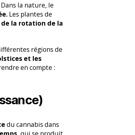
.
Dans la nature, le
ée.
Les plantes de
e la rotation de la
différentes régions de
lstices et les
prendre en compte :
issance)
ce
du cannabis dans
temps,
qui se produit