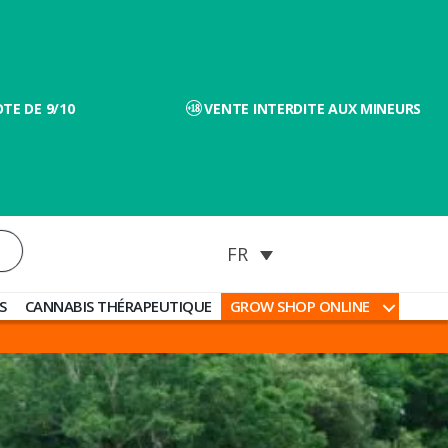
TE DE 9/10
VENTE INTERDITE AUX MINEURS
S
CANNABIS THÉRAPEUTIQUE
GROW SHOP ONLINE