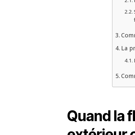
Comm
La p
Comm
Quand la f
extérieur