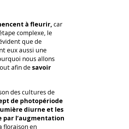
encent à fleurir,
car
étape complexe, le
t évident que de
ant eux aussi une
ourquoi nous allons
out afin de
savoir
son des cultures de
ept de photopériode
umière diurne et les
e par l’augmentation
 floraison en