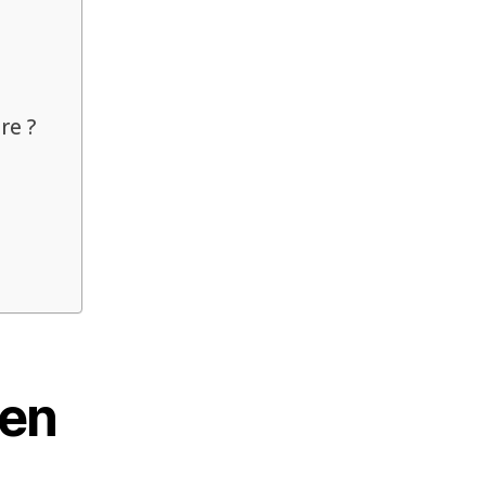
re ?
 en