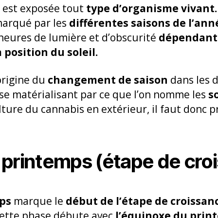
 est exposée tout
type d’organisme vivant
marqué par les
différentes saisons de l’ann
heures de lumière et d’obscurité
dépendant d
 position du soleil.
origine du
changement de saison
dans les 
s se matérialisant par ce que l’on nomme les
so
lture du cannabis en extérieur, il faut donc 
 printemps (étape de cro
mps
marque le
début de l’étape de croissan
ette phase débute avec
l’équinoxe du prin