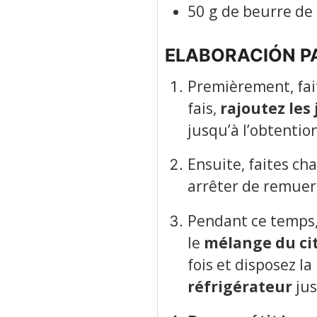
50
g
de beurre de
ELABORACIÓN P
Premièrement, fa
fais,
rajoutez les
jusqu’à l’obtentio
Ensuite, faites ch
arrêter de remuer l
Pendant ce temps
le
mélange du ci
fois et disposez 
réfrigérateur
jus