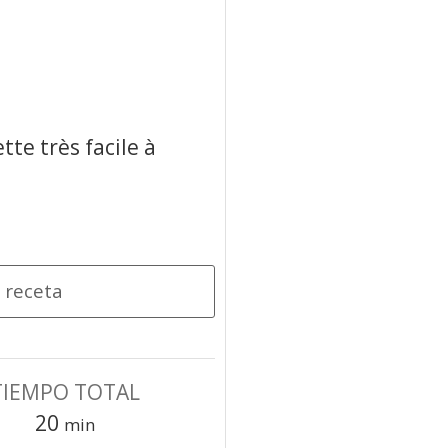
te très facile à
 receta
TIEMPO TOTAL
minutes
20
min