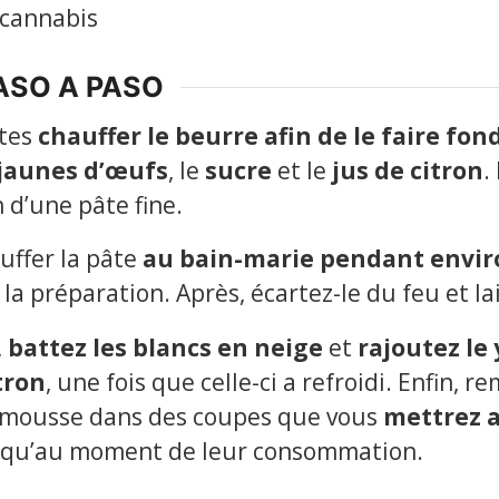
 cannabis
ASO A PASO
ites
chauffer le beurre afin de le faire fon
 jaunes
d’œufs
, le
sucre
et le
jus de citron
.
n d’une pâte fine.
auffer la pâte
au bain-marie pendant envir
a préparation. Après, écartez-le du feu et lai
,
battez les blancs en neige
et
rajoutez le
tron
, une fois que celle-ci a refroidi. Enfin,
la mousse dans des coupes que vous
mettrez 
qu’au moment de leur consommation.