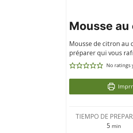
Mousse au c
Mousse de citron au c
préparer qui vous raf
No ratings 
Imprm
TIEMPO DE PREPA
minute
5
min