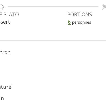
E PLATO
PORTIONS
sert
6
personnes
itron
aturel
un