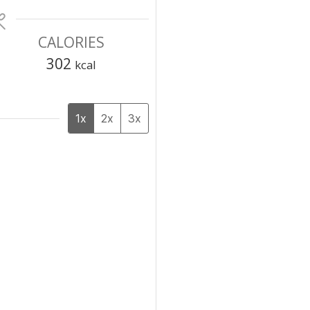
CALORIES
302
kcal
1x
2x
3x