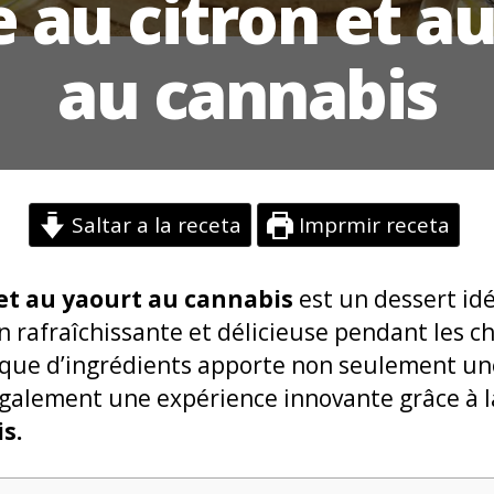
 au citron et au
au cannabis
Saltar a la receta
Imprmir receta
et au yaourt au cannabis
est un dessert id
 rafraîchissante et délicieuse pendant les c
que d’ingrédients apporte non seulement une
également une expérience innovante grâce à 
s.