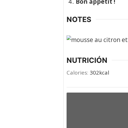
Bon appétit !
NOTES
NUTRICIÓN
Calories:
302
kcal