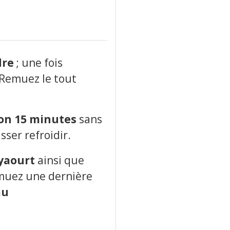
dre
; une fois
 Remuez le tout
on 15 minutes
sans
sser refroidir.
 yaourt
ainsi que
 remuez une dernière
au