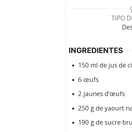
TIPO D
Des
INGREDIENTES
150
ml
de jus de c
6
œufs
2
jaunes d’œufs
250
g
de yaourt n
190
g
de sucre br