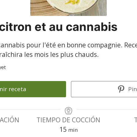
itron et au cannabis
annabis pour l'été en bonne compagnie. Recet
raîchira les mois les plus chauds.
yet
ir receta
Pin
RACIÓN
TIEMPO DE COCCIÓN
s
minutes
15
min