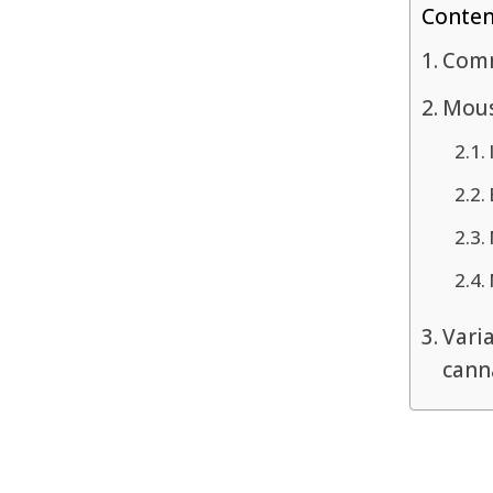
Conte
Comm
Mous
Varia
cann