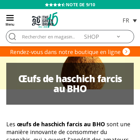
VENTE INTERDITE AUX MINEURS
Menu
Blog
Rechercher :
de
Grow
Barato
Rendez-vous dans notre boutique en ligne
Œufs de haschich farcis
au BHO
Les
œufs de haschich farcis au BHO
sont une
manière innovante de consommer du
cannabis, qui a ouvert l’appétit des amateurs