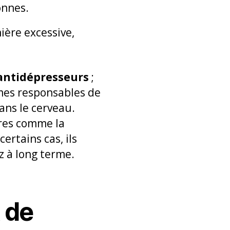
onnes.
ière excessive,
’antidépresseurs
;
ymes responsables de
ans le cerveau.
ires comme la
ertains cas, ils
ez à long terme.
 de