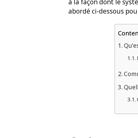
à la façon dont le sys
abordé ci-dessous pour
Conte
Qu’es
Comm
Quell