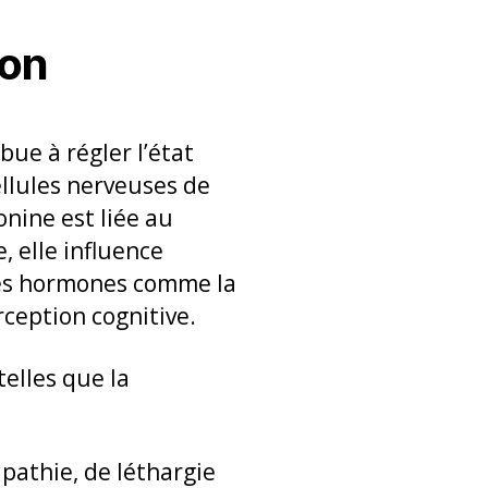
ion
ibue à régler l’état
ellules nerveuses de
nine est liée au
e, elle influence
n des hormones comme la
ception cognitive.
telles que la
apathie, de léthargie