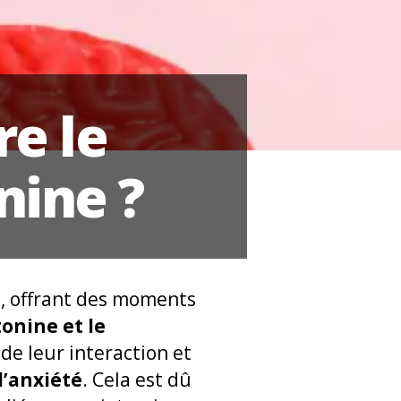
re le
nine ?
s, offrant des moments
onine et le
e leur interaction et
l’anxiété
. Cela est dû