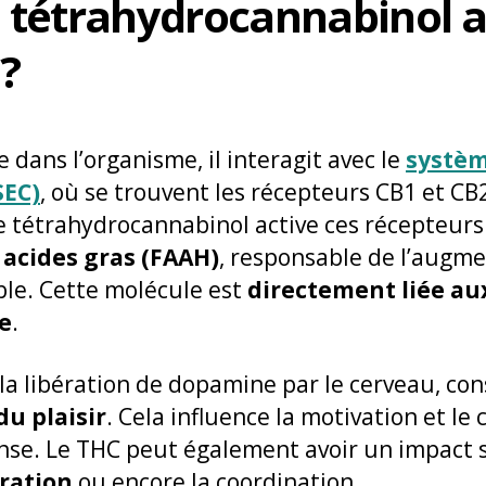
tétrahydrocannabinol ag
?
 dans l’organisme, il interagit avec le
systè
SEC)
, où se trouvent les récepteurs CB1 et CB2
le tétrahydrocannabinol active ces récepteurs
acides gras (FAAH)
, responsable de l’augm
le. Cette molécule est
directement liée au
re
.
se la libération de dopamine par le cerveau, c
u plaisir
. Cela influence la motivation et le
se. Le THC peut également avoir un impact 
ration
ou encore la coordination.