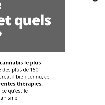
e
et quels
?
cannabis le plus
ie des plus de 150
créatif bien connu, ce
érentes thérapies
.
 ce qu’est le
ganisme.