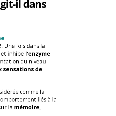
it-il dans
me
. Une fois dans la
 et inhibe
l’enzyme
entation du niveau
x sensations de
onsidérée comme la
 comportement liés à la
sur la
mémoire,