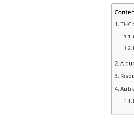
Conte
THC :
À quo
Risq
Autr