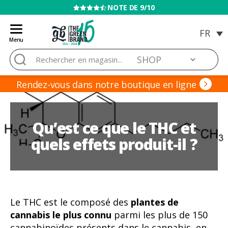
VENTE INTERDITE AUX MINEURS
Menu
Blog
Rechercher :
de
Grow
Barato
Rendez-vous dans notre boutique en ligne
Qu’est ce que le THC et
quels effets produit-il ?
Le THC est le composé des
plantes de
cannabis le plus connu
parmi les plus de 150
cannabinoïdes présents dans le cannabis, en