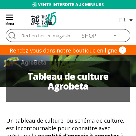
VENTE INTERDITE AUX MINEURS
Menu
Blog
Rechercher :
de
Grow
Barato
Rendez-vous dans notre boutique en ligne
Tableau de culture
Agrobeta
Un tableau de culture, ou schéma de culture,
est incontournable pour connaître avec
précision la
quantité d’engrais à apporter
à