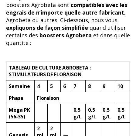
boosters Agrobeta sont
compatibles avec les
engrais de n’importe quelle autre fabricant,
Agrobeta ou autres. Ci-dessous, nous vous
expliquons de façon simplifiée
quand utiliser
certains des
boosters Agrobeta
et dans quelle
quantité :
TABLEAU DE CULTURE AGROBETA :
STIMULATEURS DE FLORAISON
Semaine
4
5
6
7
8
9
10
Phase
Floraison
Mega PK
0,5
0,5
0,5
0,5
(56-35)
g/L
g/L
g/L
g/L
2
2
Genesis
ml
ml
—