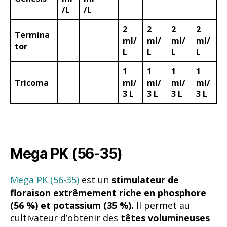
/L
/L
2
2
2
2
Termina
ml/
ml/
ml/
ml/
tor
L
L
L
L
1
1
1
1
Tricoma
ml/
ml/
ml/
ml/
3 L
3 L
3 L
3 L
Mega PK (56-35)
Mega PK (56-35)
est un
stimulateur de
floraison extrêmement riche en phosphore
(56 %) et potassium (35 %).
Il permet au
cultivateur d’obtenir des
têtes volumineuses