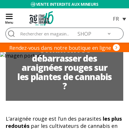
VENTE INTERDITE AUX MINEURS
Menu
Blog
Rechercher :
de
Grow
Comment se
Barato
Rendez-vous dans notre boutique en ligne
débarrasser des
araignées rouges sur
les plantes de cannabis
?
L’araignée rouge est l’un des parasites
les plus
redoutés
par les cultivateurs de cannabis en