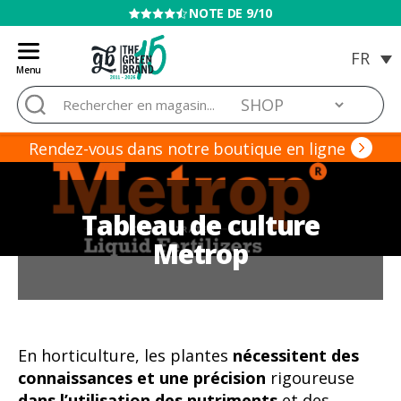
VENTE INTERDITE AUX MINEURS
Menu
Blog
Rechercher :
de
Grow
Barato
Rendez-vous dans notre boutique en ligne
Tableau de culture
Metrop
En horticulture, les plantes
nécessitent des
connaissances et une précision
rigoureuse
dans l’utilisation des nutriments
et des