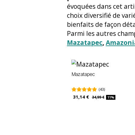
évoquées dans cet arti
choix diversifié de var
bienfaits de façon déta
Parmi les autres cham
Mazatapec
,
Amazoni
Mazatapec
(43)
31,14 €
34,99 €
11%