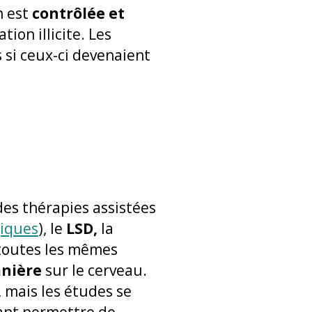
n est
contrôlée et
ion illicite. Les
 si ceux-ci devenaient
des thérapies assistées
iques
), le
LSD,
la
 toutes les mêmes
anière
sur le cerveau.
 mais les études se
nt permettre de