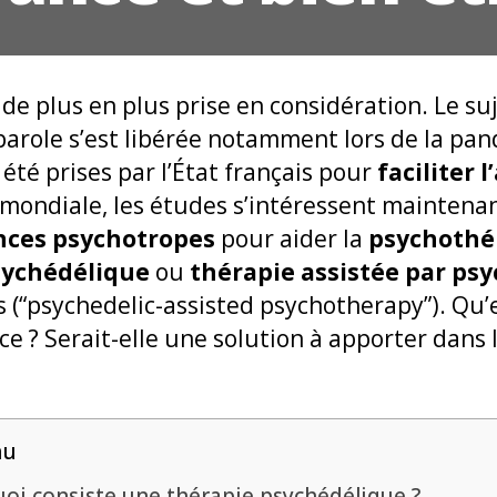
 de plus en plus prise en considération. Le suj
parole s’est libérée notamment lors de la pa
té prises par l’État français pour
faciliter 
e mondiale, les études s’intéressent maintena
nces psychotropes
pour aider la
psychothér
sychédélique
ou
thérapie assistée par ps
 (“psychedelic-assisted psychotherapy”). Qu’en
e ? Serait-elle une solution à apporter dans 
nu
uoi consiste une thérapie psychédélique ?