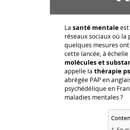
La
santé mentale
est
réseaux sociaux où la 
quelques mesures ont é
cette lancée, à échell
molécules et substa
appelle la
thérapie p
abrégée PAP en anglais
psychédélique en Franc
maladies mentales ?
Conte
En q