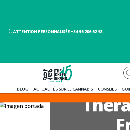
ATTENTION PERSONNALISÉE +34 96 206 62 98
Re
Blog
BLOG
ACTUALITÉS SUR LE CANNABIS
CONSEILS
GUI
de
Théra
Grow
Barato
F