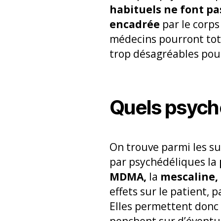
habituels ne font pas
encadrée
par le corps
médecins pourront tota
trop désagréables pour
Quels psyché
On trouve parmi les su
par psychédéliques la
MDMA,
la
mescaline,
effets sur le patient, 
Elles permettent donc 
penchent sur d’éventu