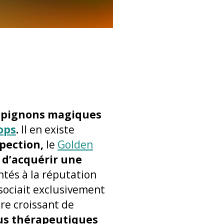
pignons magiques
ops
.
Il en existe
spection,
le
Golden
t
d’acquérir une
tés à la réputation
ssociait exclusivement
re croissant de
us thérapeutiques