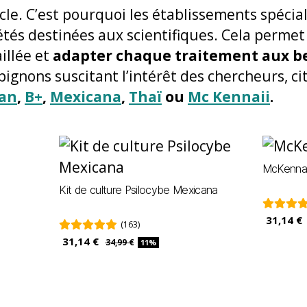
cle. C’est pourquoi les établissements spécia
iétés destinées aux scientifiques. Cela permet
illée et
adapter chaque traitement aux be
pignons suscitant l’intérêt des chercheurs, 
an
,
B+
,
Mexicana
,
Thaï
ou
Mc Kennaii
.
McKennaii
Kit de culture Psilocybe Mexicana
31,14 €
(163)
31,14 €
34,99 €
11%