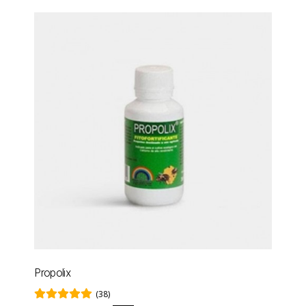
Propolix
(38)