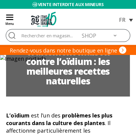
VENTE INTERDITE AUX MINEURS
Menu
Blog
Rechercher :
de
Grow
Traitement maison
Barato
Rendez-vous dans notre boutique en ligne
contre l’oïdium : les
meilleures recettes
naturelles
L’oïdium
est l’un des
problèmes les plus
courants dans la culture des plantes
. Il
affectionne particulièrement les