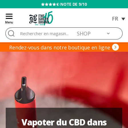
VENTE INTERDITE AUX MINEURS
Menu
Blog
Rechercher :
de
Grow
Barato
Rendez-vous dans notre boutique en ligne
Vapoter du CBD dans