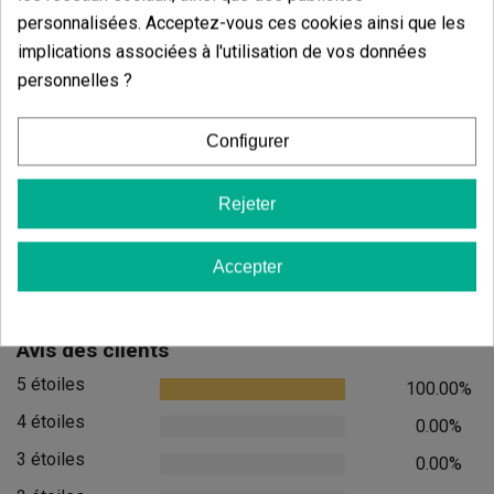
personnalisées. Acceptez-vous ces cookies ainsi que les
implications associées à l'utilisation de vos données
personnelles ?
Candy Tripack
Oreoz
(141)
(30)
Configurer
13,60 €
7,20 €
17,00 €
9,00 €
-20%
-20%
Rejeter
Accepter
Ajouter au panier
Ajouter
Avis des clients
5 étoiles
100.00%
4 étoiles
0.00%
3 étoiles
0.00%