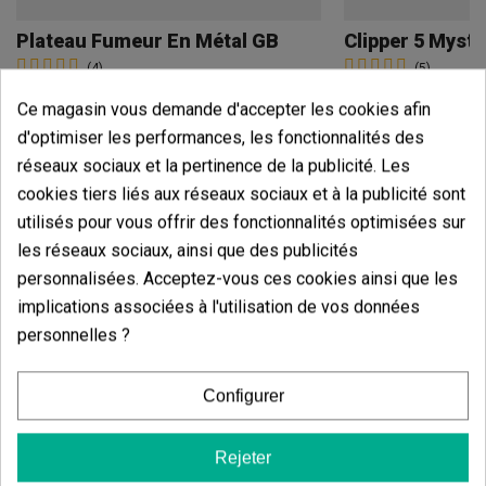
Plateau Fumeur En Métal GB
Clipper 5 Myste
(4)
(5)
2,95 €
4,95 €
Ce magasin vous demande d'accepter les cookies afin
d'optimiser les performances, les fonctionnalités des
réseaux sociaux et la pertinence de la publicité. Les
cookies tiers liés aux réseaux sociaux et à la publicité sont
Ajouter au panier
Ajouter
utilisés pour vous offrir des fonctionnalités optimisées sur
les réseaux sociaux, ainsi que des publicités
personnalisées. Acceptez-vous ces cookies ainsi que les
Avis des clients
implications associées à l'utilisation de vos données
5 étoiles
100.00%
personnelles ?
4 étoiles
0.00%
3 étoiles
Configurer
0.00%
2 étoiles
0.00%
Rejeter
1 étoiles
0.00%