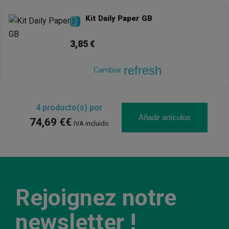
Kit Daily Paper GB

3,85 €
refresh
Cambiar
4
producto(s) por
Añadir artículos
74,69 €€
IVA incluido
Rejoignez notre
newsletter !