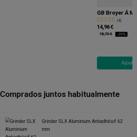
(4)
14,96 €
18,70 €
-20%
Ajouter
Comprados juntos habitualmente
Grinder SLX Aluminium Antiadhésif 62
mm