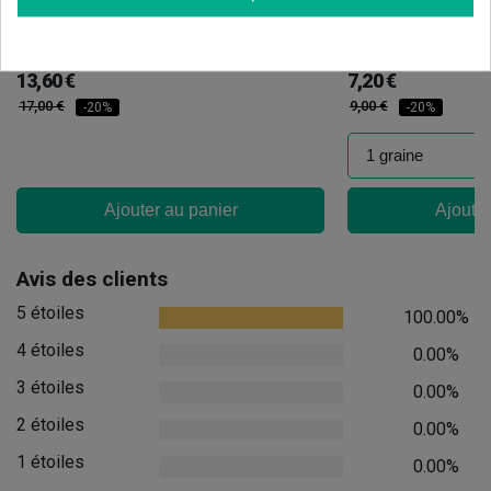
Candy Tripack
Oreoz
(141)
(30)
13,60 €
7,20 €
17,00 €
9,00 €
-20%
-20%
Ajouter au panier
Ajouter
Avis des clients
5 étoiles
100.00%
4 étoiles
0.00%
3 étoiles
0.00%
2 étoiles
0.00%
1 étoiles
0.00%