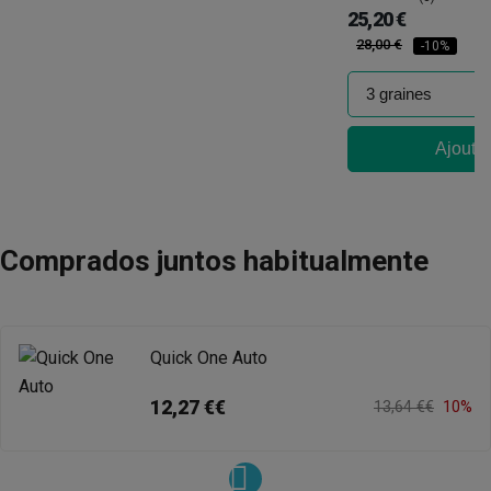
25,20 €
28,00 €
-10%
Ajouter
Comprados juntos habitualmente
Quick One Auto
12,27 €€
13,64 €€
10%