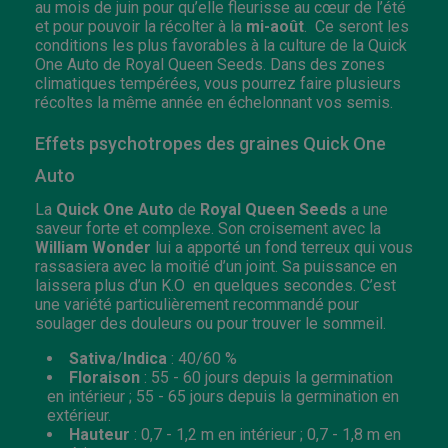
au mois de juin pour qu’elle fleurisse au cœur de l’été
et pour pouvoir la récolter à la
mi-août
. Ce seront les
conditions les plus favorables à la culture de la Quick
One Auto de Royal Queen Seeds. Dans des zones
climatiques tempérées, vous pourrez faire plusieurs
récoltes la même année en échelonnant vos semis.
Effets psychotropes des graines Quick One
Auto
La
Quick
One Auto
de
Royal
Queen
Seeds
a une
saveur forte et complexe. Son croisement avec la
William
Wonder
lui a apporté un fond terreux qui vous
rassasiera avec la moitié d’un joint. Sa puissance en
laissera plus d’un K.O en quelques secondes. C’est
une variété particulièrement recommandé pour
soulager des douleurs ou pour trouver le sommeil.
Sativa
/
Indica
: 40/60 %
Floraison
: 55 - 60 jours depuis la germination
en intérieur ; 55 - 65 jours depuis la germination en
extérieur.
Hauteur
: 0,7 - 1,2 m en intérieur ; 0,7 - 1,8 m en