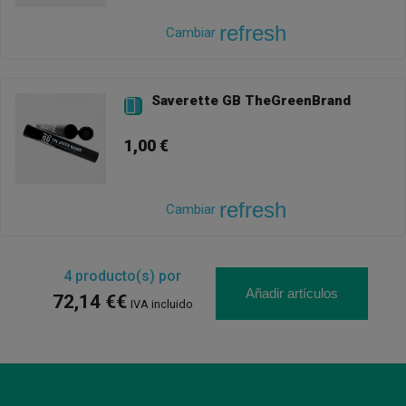
refresh
Cambiar
Saverette GB TheGreenBrand

1,00 €
refresh
Cambiar
4
producto(s) por
Añadir artículos
72,14 €€
IVA incluido