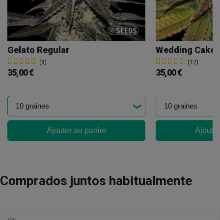
Gelato Regular
Wedding Cake 
(8)
(12)
35,00 €
35,00 €
Ajouter au panier
Ajouter
Comprados juntos habitualmente