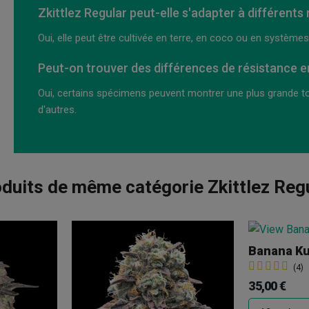
Zkittlez Regular peut-elle s'adapter à différents 
Oui, elle peut être cultivée en terre, en coco ou en système
Peut-on trouver des différences de résistance e
Oui, certains spécimens peuvent montrer une plus grande t
d'autres.
duits de même catégorie Zkittlez Reg
Banana Ku
(4)
35,00 €