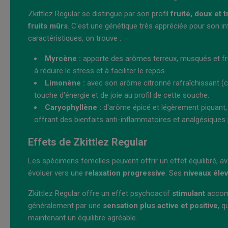
Zkittlez Regular se distingue par son profil
fruité, doux et t
fruits mûrs
. C'est une génétique très appréciée pour son i
caractéristiques, on trouve :
Myrcène :
apporte des arômes terreux, musqués et frui
à réduire le stress et à faciliter le repos.
Limonène :
avec son arôme citronné rafraîchissant (ci
touche d'énergie et de joie au profil de cette souche.
Caryophyllène :
d'arôme épicé et légèrement piquant, i
offrant des bienfaits anti-inflammatoires et analgésiques 
Effets de Zkittlez Regular
Les spécimens femelles peuvent offrir un effet équilibré, 
évoluer vers une
relaxation progressive
. Ses
niveaux éle
Zkittlez Regular offre un effet psychoactif
stimulant
accom
généralement par une
sensation plus active et positive
, q
maintenant un équilibre agréable.