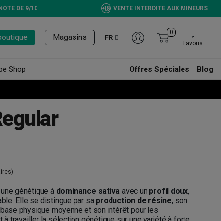
NOTE DE 9/10
VENTE INTERDITE AUX MINEURS
0
boutique
Magasins
FR
Favoris
pe Shop
Offres Spéciales
Blog
Regular
ires)
 une génétique à
dominance sativa
avec un
profil doux
,
able. Elle se distingue par sa
production de résine
, son
e base physique moyenne et son intérêt pour les
 à travailler la sélection génétique sur une variété à forte