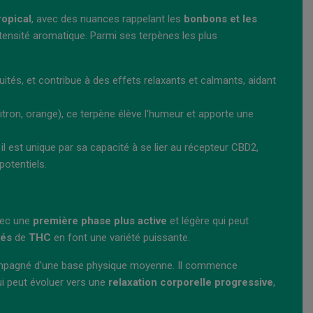
ropical
, avec des nuances rappelant les
bonbons et les
ntensité aromatique. Parmi ses terpènes les plus
tés, et contribue à des effets relaxants et calmants, aidant
tron, orange), ce terpène élève l'humeur et apporte une
l est unique par sa capacité à se lier au récepteur CBD2,
potentiels.
avec une
première phase plus active
et légère qui peut
vés
de
THC
en font une variété puissante.
pagné d'une base physique moyenne. Il commence
ui peut évoluer vers une
relaxation corporelle progressive
,