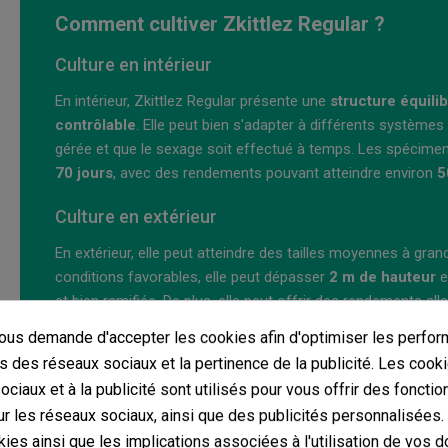
Comment cultiver Zkittlez Regular ?
Culture en intérieur
En intérieur, Zkittlez Regular présente une
structure équili
contrôlable
. Elle peut bien s'adapter à différents systèmes
gérée et que le sexage soit effectué à temps. Les spécimen
70 jours
, avec des rendements pouvant atteindre environ
5
Culture en extérieur
En extérieur, elle peut atteindre des tailles moyennes à grand
conditions favorables, elle peut dépasser
2 m de hauteur
e
et bien ramifiée. De plus, elle peut offrir des rendements all
us demande d'accepter les cookies afin d'optimiser les perfor
La récolte a généralement lieu
début octobre
, selon le phé
s des réseaux sociaux et la pertinence de la publicité. Les cooki
environnements secs et ensoleillés, où elle peut mieux expri
ciaux et à la publicité sont utilisés pour vous offrir des fonctio
Pour quel type de cultivateur est Zkittlez R
r les réseaux sociaux, ainsi que des publicités personnalisées
ies ainsi que les implications associées à l'utilisation de vos 
Sélection de phénotypes aromatiques.