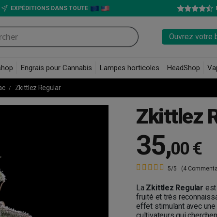
EXPÉDITIONS DANS TOUTE
Ouvrez votre 
shop
Engrais pour Cannabis
Lampes horticoles
HeadShop
Va
rac
Zkittlez Regular
Zkittlez 
35
,
00 €
5/5
(4 Commenta
La
Zkittlez Regular
est
fruité et très reconnaiss
effet stimulant avec un
cultivateurs qui cherchent