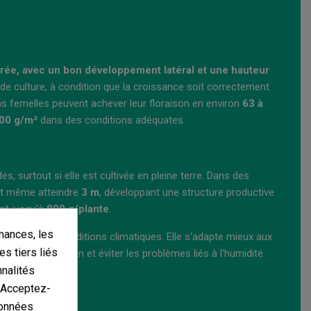
brée, avec un bon développement latéral et une hauteur
 de culture, à condition que la croissance soit correctement
s femelles peuvent achever leur floraison en environ
63 à
00 g/m²
dans des conditions adéquates.
es, surtout si elle est cultivée en pleine terre. Dans des
t même atteindre
3 m
, développant une structure productive
ant jusqu'à
800 g/plante
.
mances, les
notype et les conditions climatiques. Elle s'adapte mieux aux
es tiers liés
mer sa production et éviter les problèmes liés à l'humidité.
nnalités
egular ?
. Acceptez-
données