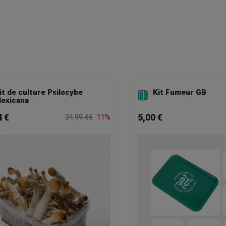
it de culture Psilocybe
Kit Fumeur GB

exicana
4 €
5,00 €
34,99 €€
11%