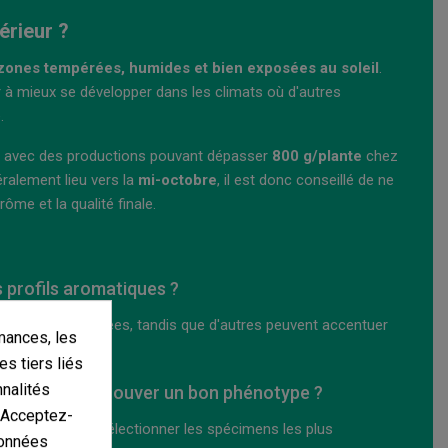
érieur ?
zones tempérées, humides et bien exposées au soleil
.
er à mieux se développer dans les climats où d'autres
.
, avec des productions pouvant dépasser
800 g/plante
chez
ralement lieu vers la
mi-octobre
, il est donc conseillé de ne
rôme et la qualité finale.
s profils aromatiques ?
es notes citronnées, tandis que d'autres peuvent accentuer
mances, les
es.
es tiers liés
nnalités
germer pour trouver un bon phénotype ?
. Acceptez-
voir comparer et sélectionner les spécimens les plus
données