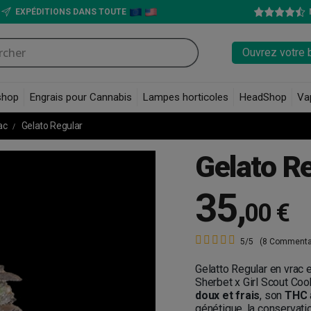
EXPÉDITIONS DANS TOUTE
Ouvrez votre 
shop
Engrais pour Cannabis
Lampes horticoles
HeadShop
Va
rac
Gelato Regular
Gelato R
35
,
00 €
5/5
(8 Commenta
Gelatto Regular en vrac
Sherbet x Girl Scout Coo
doux et frais
, son
THC
génétique, la conservati