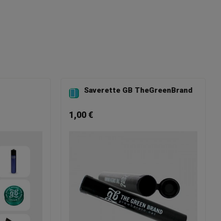
Saverette GB TheGreenBrand

1,00 €