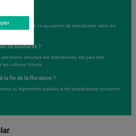
roduction.
 d'autres ?
pter
us tôt ou plus tard, ce qui permet de sélectionner selon les
ion de boutures ?
 une bonne structure est sélectionnée, elle peut être
les cultures futures.
la fin de la floraison ?
foncés ou légèrement violacés si les températures nocturnes
lar