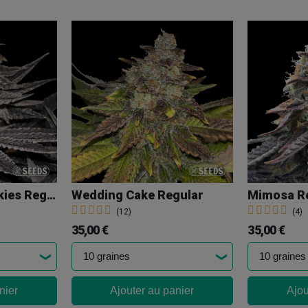
Miracle Alien Cookies Regular
Wedding Cake Regular
Mimosa R
(12)
(4)
35,00 €
35,00 €
nier
Ajouter au panier
Ajou