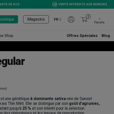
NOTE DE 9/10
VENTE INTERDITE AUX MINEURS
0
boutique
Magasins
FR
Favoris
pe Shop
Offres Spéciales
Blog
egular
ires)
 est une génétique
à dominante sativa
née de Sunset
kies Thin Mint. Elle se distingue par son
goût d'agrumes,
allant jusqu'à
25 %
et son intérêt pour la sélection
on des phénotypes et les travaux de reproduction.