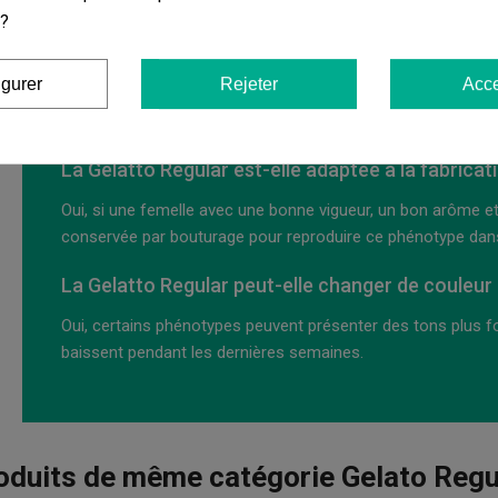
intéressants en fonction de la vigueur, de l'arôme ou de la p
 ?
Peut-on trouver des phénotypes plus rapides que
igurer
Rejeter
Acce
Oui, dans la plage de floraison, des plantes peuvent mûrir pl
préférences de culture.
La Gelatto Regular est-elle adaptée à la fabricat
Oui, si une femelle avec une bonne vigueur, un bon arôme et
conservée par bouturage pour reproduire ce phénotype dans 
La Gelatto Regular peut-elle changer de couleur à 
Oui, certains phénotypes peuvent présenter des tons plus 
baissent pendant les dernières semaines.
oduits de même catégorie Gelato Regu