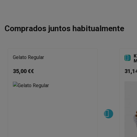
Comprados juntos habitualmente
K

Gelato Regular
M
35,00 €€
31,1