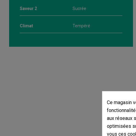
Saveur 2
Sucrée
Climat
Tempéré
Ce magasin vo
fonctionnalité
aux réseaux so
optimisées su
vous ces cook