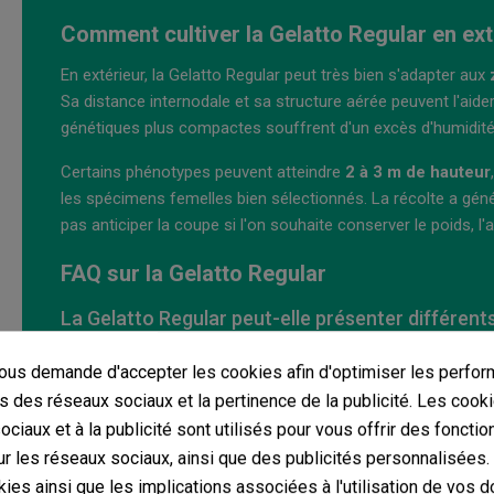
Comment cultiver la Gelatto Regular en ext
En extérieur, la Gelatto Regular peut très bien s'adapter aux
Sa distance internodale et sa structure aérée peuvent l'aid
génétiques plus compactes souffrent d'un excès d'humidité
Certains phénotypes peuvent atteindre
2 à 3 m de hauteur
les spécimens femelles bien sélectionnés. La récolte a géné
pas anticiper la coupe si l'on souhaite conserver le poids, l'a
FAQ sur la Gelatto Regular
La Gelatto Regular peut-elle présenter différent
Oui, certains phénotypes peuvent pencher davantage vers d
us demande d'accepter les cookies afin d'optimiser les perfor
des nuances douces ou même de légères touches crémeus
s des réseaux sociaux et la pertinence de la publicité. Les cooki
ciaux et à la publicité sont utilisés pour vous offrir des fonctio
Combien de graines est-il recommandé de faire 
r les réseaux sociaux, ainsi que des publicités personnalisées
Il est courant de travailler avec plusieurs graines pour pou
ies ainsi que les implications associées à l'utilisation de vos 