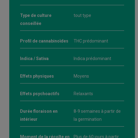
Type de culture
tout type
conseillée
Profil de cannabinoïdes
THC prédominant
Indica / Sativa
Indica prédominant
Effets physiques
Moyens
Effets psychoactifs
Relaxants
Durée floraison en
8-9 semaines à partir de
intérieur
la germination
Moment de la récolte en
Plus de 60 jours à partir