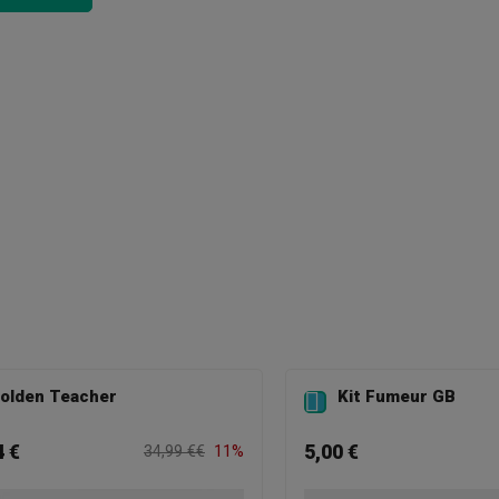
olden Teacher
Kit Fumeur GB

4 €
5,00 €
34,99 €€
11%