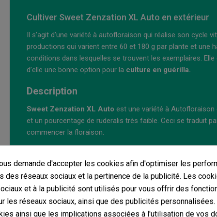
Cultiver Sweet Zenzation XL Auto en extérieur
Il s’agit d’une variété à autofloraison qui réalise son cycle 
productions qui varient entre 60 et 180 g par plante et une 
conditions dans lesquelles se trouvent les exemplaires. Elle
d’elle une bonne option pour la
culture en guérilla.
Description
Sweet Zenzation XL Auto
est une variété à Autofloraison 
et un pourcentage de ruderalis très faible. Ceci se traduit p
commencer la floraison.
Sweet Zenzation
: il est question d’une version de la fam
us demande d'accepter les cookies afin d'optimiser les perfor
clone élite de Zkittlez et Runtz XL Auto.
s des réseaux sociaux et la pertinence de la publicité. Les cooki
Zkittlez
: [ (Grape Ape x Grapefruits) x souche réservée) ].
ciaux et à la publicité sont utilisés pour vous offrir des fonctio
présent en raison de ses propriétés organoleptiques et sa g
r les réseaux sociaux, ainsi que des publicités personnalisées
fait irruption dans plusieurs catalogues de graines europée
ies ainsi que les implications associées à l'utilisation de vos 