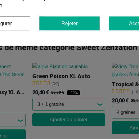
Runtz XL Auto
: [Runtz (Zkittlez x Gelato) x Sweet Gelato 
 ?
provenant de la célèbre Zkittlez.
igurer
Rejeter
Acce
s de même catégorie Sweet Zenzation
Green Poison XL Auto
Tropical &
(27)
20,40 €
Permanent Jealousy XL Auto
25,50 €
(11)
-20%
20,00 €
25,0
Ajouter au panier
Ajou
nier