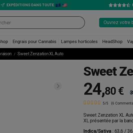
EXPÉDITIONS DANS TOUTE
Ouvrez votre 
shop
Engrais pour Cannabis
Lampes horticoles
HeadShop
Va
oraison
Sweet Zenzation XL Auto
Sweet Ze
24
,
80 €
3
5/5
(6 Commenta
Sweet Zenzation XL Auto 
XL présentée par la ban
Indica/Sativa
: 63,6 / 36