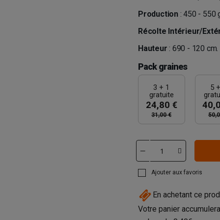
Production
: 450 - 550 
Récolte Intérieur/Exté
Hauteur
: 690 - 120 cm.
Pack graines
3 + 1
5 +
gratuite
gratu
24,80 €
40,
31,00 €
50,0
Ajouter aux favoris
En achetant ce prod
Votre panier accumulera