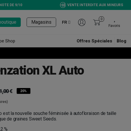
NOTE DE 9/10
VENTE INTERDITE AUX MINEURS
0
boutique
Magasins
FR
Favoris
pe Shop
Offres Spéciales
Blog
nzation XL Auto
1,00 €
20%
ires)
est la nouvelle souche féminisée à autofloraison de taille
que de graines Sweet Seeds.
,2 %