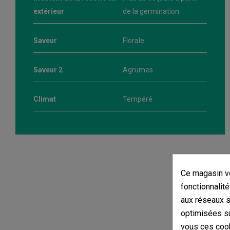
extérieur
de la germination
Saveur
Florale
Saveur 2
Agrumes
Climat
Tempéré
Ce magasin vo
fonctionnalité
aux réseaux so
optimisées su
vous ces cook