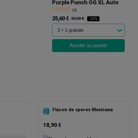
Purple Punch OG XL Auto
(4)
25,60 €
32,00 €
-20%
Ajouter au panier
Flacon de spores Mexicana

18,90 €