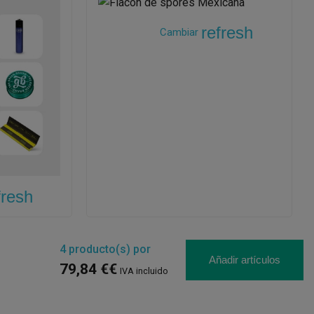
refresh
Cambiar
fresh
4
producto(s) por
Añadir artículos
79,84 €€
IVA incluido