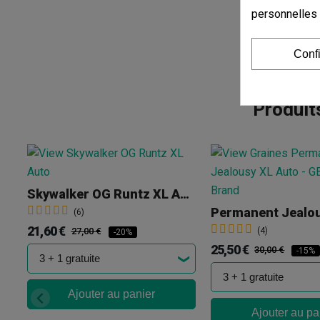
personnelles
Conf
Produit
Skywalker OG Runtz XL Auto
(6)
21,60 €
27,00 €
(4)
-20%
25,50 €
30,00 €
-15%
Ajouter au panier
Ajouter au pa