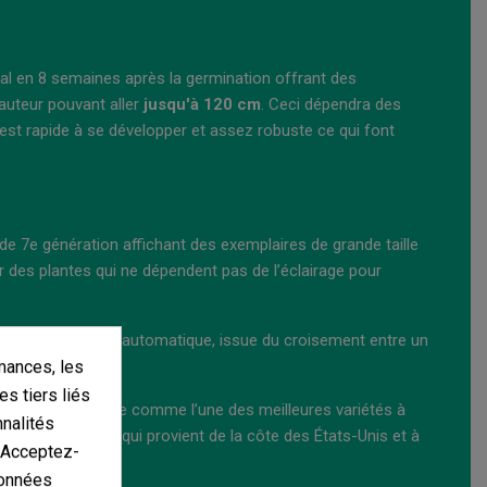
vital en 8 semaines après la germination offrant des
hauteur pouvant aller
jusqu'à 120 cm
. Ceci dépendra des
 est rapide à se développer et assez robuste ce qui font
de 7e génération affichant des exemplaires de grande taille
ar des plantes qui ne dépendent pas de l’éclairage pour
euse Zkittlez mais automatique, issue du croisement entre un
mances, les
es tiers liés
 Elle est cataloguée comme l’une des meilleures variétés à
nnalités
rande puissance qui provient de la côte des États-Unis et à
. Acceptez-
nnes.
données