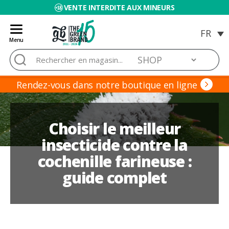
VENTE INTERDITE AUX MINEURS
Menu
Blog
Rechercher :
de
Grow
Barato
Rendez-vous dans notre boutique en ligne
Choisir le meilleur
insecticide contre la
cochenille farineuse :
guide complet