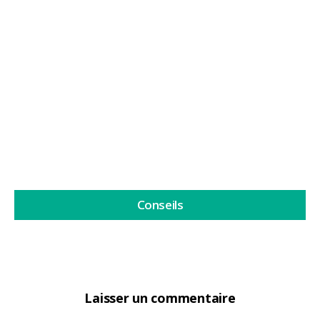
Le cannabis et la lune
Le cannabis et la lune sont depuis des années au
cœur de l'une de ces...
Lire la suite
Conseils
Laisser un commentaire