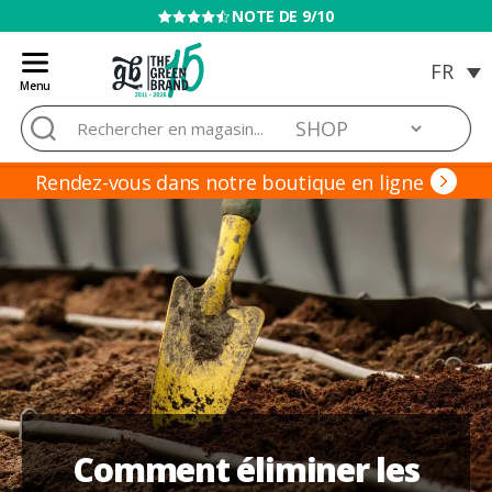
VENTE INTERDITE AUX MINEURS
Menu
Blog
Rechercher :
de
Grow
Barato
Rendez-vous dans notre boutique en ligne
Comment éliminer les