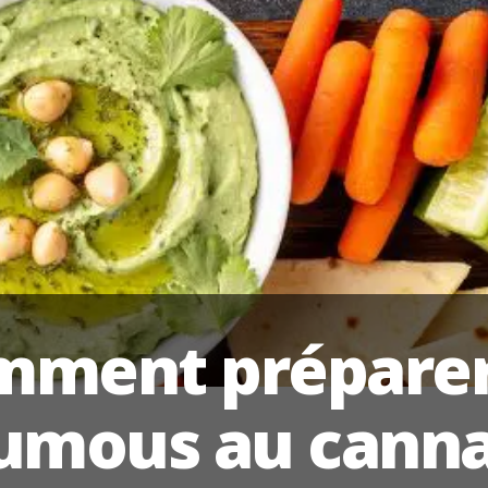
mment préparer
umous au canna