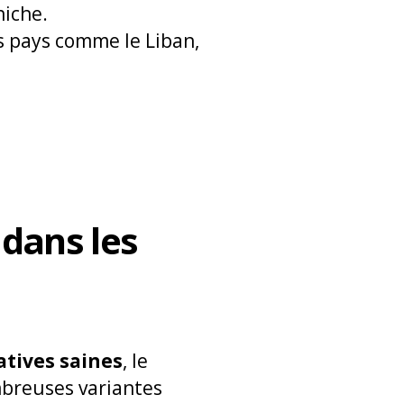
hiche.
s pays comme le Liban,
dans les
atives saines
, le
breuses variantes