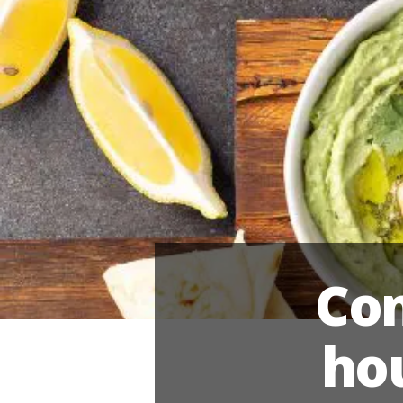
Co
ho