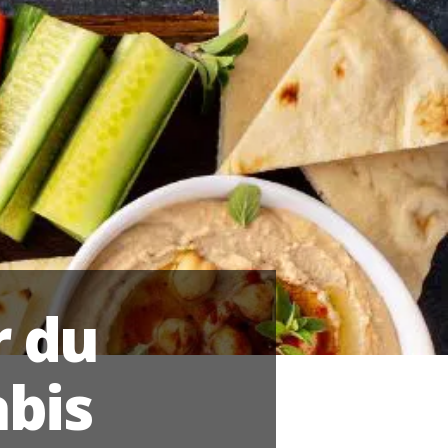
 du
bis