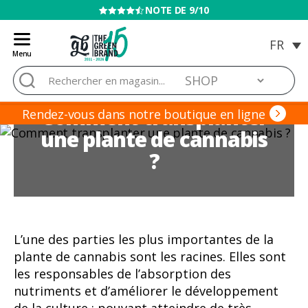
VENTE INTERDITE AUX MINEURS
Menu
Blog
Rechercher :
de
Grow
Comment transplanter
Barato
Rendez-vous dans notre boutique en ligne
une plante de cannabis
?
L’une des parties les plus importantes de la
plante de cannabis sont les racines. Elles sont
les responsables de l’absorption des
nutriments et d’améliorer le développement