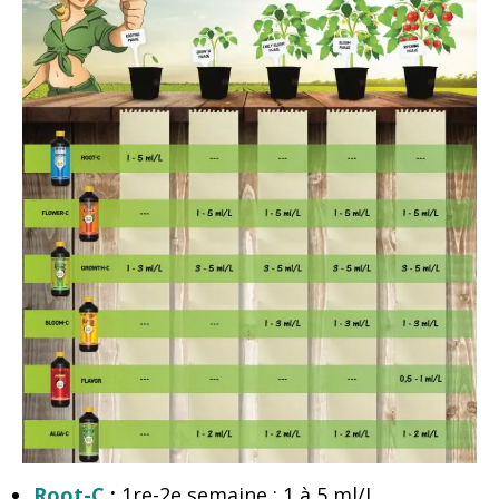
Root-C
:
1re-2e semaine : 1 à 5 ml/L