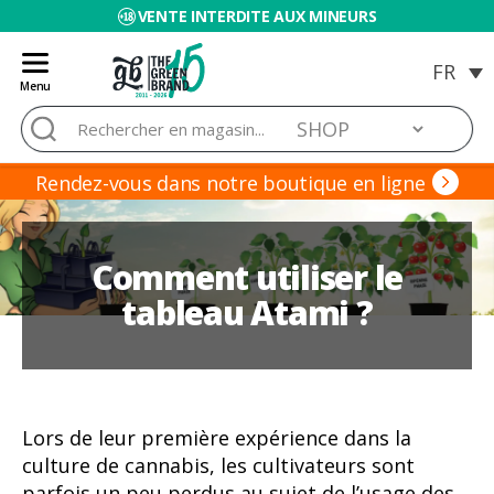
VENTE INTERDITE AUX MINEURS
Menu
Blog
Rechercher :
de
Grow
Barato
Rendez-vous dans notre boutique en ligne
Comment utiliser le
tableau Atami ?
Lors de leur première expérience dans la
culture de cannabis, les cultivateurs sont
parfois un peu perdus au sujet de l’usage des