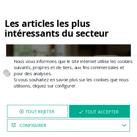
Les articles les plus
intéressants du secteur
Nous vous informons que le site internet utilise les cookies
Plantes de cannabis lyophilisées : un
suivants, propres et de tiers, aux fins commerciales et
séchage alternatif
pour des analyses.
Si vous souhaitez en savoir plus sur les cookies que nous
utilisons, cliquez sur configurer.
Aujourd'hui, chez GB The Green Brand, nous
souhaitons vous donner...
Lire la suite
NAVIGUEZ SUR NOTRE SITE
X
TOUT ACCEPTER
PENDANT 5 MINUTES ET UNE
REMISE
VOUS SERA PROPOSÉE
CONFIGURER
04:52