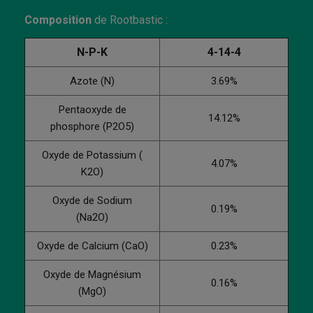
Composition
de Rootbastic :
N-P-K
4-14-4
Azote (N)
3.69%
Pentaoxyde de
14.12%
phosphore (P2O5)
Oxyde de Potassium (
4.07%
K2O)
Oxyde de Sodium
0.19%
(Na2O)
Oxyde de Calcium (CaO)
0.23%
Oxyde de Magnésium
0.16%
(MgO)