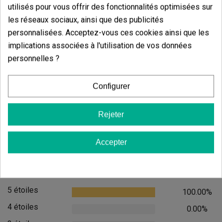
utilisés pour vous offrir des fonctionnalités optimisées sur
Ajouter au panier
les réseaux sociaux, ainsi que des publicités
personnalisées. Acceptez-vous ces cookies ainsi que les
implications associées à l'utilisation de vos données
personnelles ?
Roots Boom
(69)
7,60 €
Configurer
9,50 €
-20%
Rejeter
Accepter
Ajouter
Avis des clients
5 étoiles
100.00%
4 étoiles
0.00%