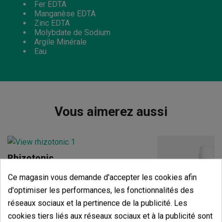
Fer EDTA
Manganèse EDTA
Zinc EDTA
Molybdate de Sodium
Argile Minérale
Eau
Vous aimerez aussi
Rhizotonic
(144)
Ce magasin vous demande d'accepter les cookies afin
14,57 €
d'optimiser les performances, les fonctionnalités des
17,56 €
-17%
réseaux sociaux et la pertinence de la publicité. Les
cookies tiers liés aux réseaux sociaux et à la publicité sont