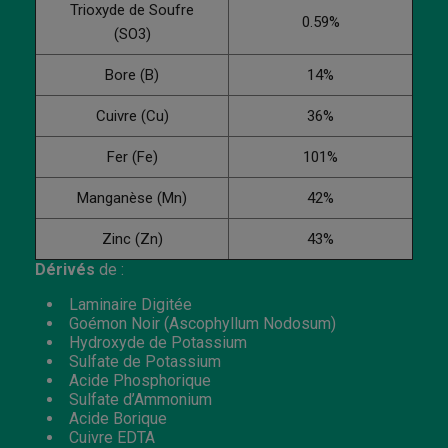
Trioxyde de Soufre
0.59%
(SO3)
Bore (B)
14%
Cuivre (Cu)
36%
Fer (Fe)
101%
Manganèse (Mn)
42%
Zinc (Zn)
43%
Dérivés
de :
Laminaire Digitée
Goémon Noir (Ascophyllum Nodosum)
Hydroxyde de Potassium
Sulfate de Potassium
Acide Phosphorique
Sulfate d’Ammonium
Acide Borique
Cuivre EDTA