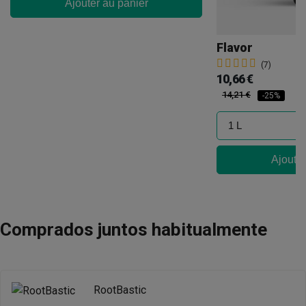
Ajouter au panier
Flavor
(7)
10,66 €
14,21 €
-25%
Ajouter
Comprados juntos habitualmente
RootBastic