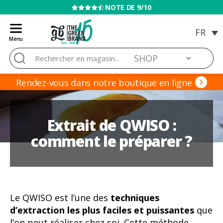
VENTE INTERDITE AUX MINEURS
Menu
Blog
Rechercher :
de
Grow
Barato
Rendez-vous dans notre boutique en ligne
Extrait de QWISO :
comment le préparer ?
Le QWISO est l’une des
techniques
d’extraction les plus faciles et puissantes
que
l’on peut réaliser chez soi. Cette méthode