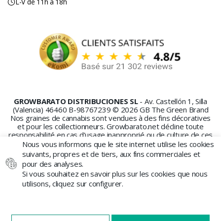
L-V de 11h à 18h
GROWBARATO DISTRIBUCIONES SL
- Av. Castellón 1, Silla
(Valencia) 46460 B-98767239 © 2026 GB The Green Brand
Nos graines de cannabis sont vendues à des fins décoratives
et pour les collectionneurs. Growbarato.net décline toute
responsabilité en cas d’usage inapproprié ou de culture de ces
graines.
Nous vous informons que le site internet utilise les cookies
suivants, propres et de tiers, aux fins commerciales et
pour des analyses.
Si vous souhaitez en savoir plus sur les cookies que nous
utilisons, cliquez sur configurer.
PAIEMENT SÉCURISÉ
X