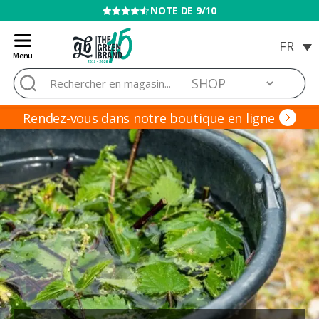
VENTE INTERDITE AUX MINEURS
Menu
Blog
Rechercher :
de
Grow
Barato
Rendez-vous dans notre boutique en ligne