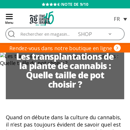
VENTE INTERDITE AUX MINEURS
Menu
Blog
Rechercher :
de
Grow
Barato
Rendez-vous dans notre boutique en ligne
Les transplantations de
la plante de cannabis :
Quelle taille de pot
choisir ?
Quand on débute dans la culture du cannabis,
il n’est pas toujours évident de savoir quel est