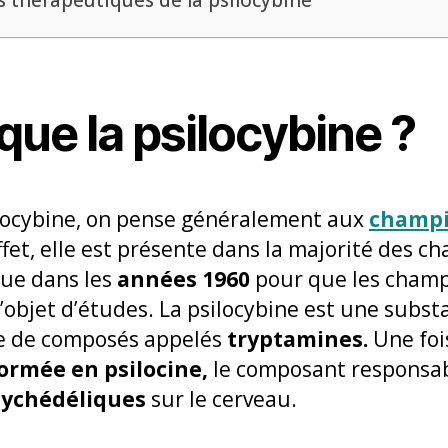
que la psilocybine ?
locybine, on pense généralement aux
champ
fet, elle est présente dans la majorité des 
que dans les
années 1960
pour que les champ
’objet d’études. La psilocybine est une subs
se de composés appelés
tryptamines.
Une fois
ormée en psilocine,
le composant responsab
sychédéliques
sur le cerveau.