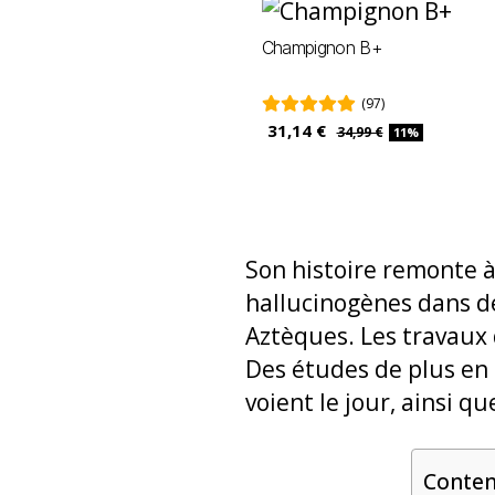
Champignon B+
(97)
31,14 €
34,99 €
11%
Son histoire remonte à 
hallucinogènes dans 
Aztèques. Les travaux 
Des études de plus en
voient le jour, ainsi qu
Conte