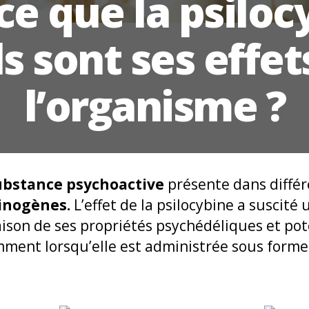
ce que la psiloc
s sont ses effet
l’organisme ?
ubstance psychoactive
présente dans différ
inogènes.
L’effet de la psilocybine a suscité 
ison de ses propriétés psychédéliques et po
ment lorsqu’elle est administrée sous form