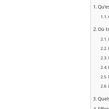
Qu’es
Où tr
Quels
Effet