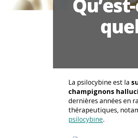
Qu’est-
quel
La psilocybine est la
s
champignons halluc
dernières années en ra
thérapeutiques, notam
psilocybine
.