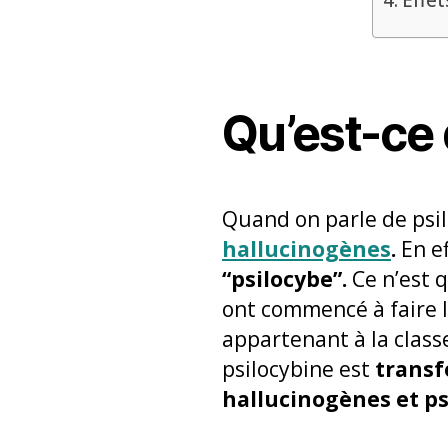
Qu’est-ce 
Quand on parle de psi
hallucinogènes
.
En ef
“psilocybe”.
Ce n’est 
ont commencé à faire l
appartenant à la clas
psilocybine est
transf
hallucinogènes et p