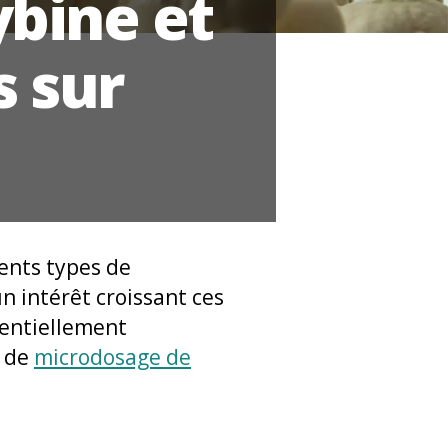
ybine et
s sur
ents types de
un intérêt croissant ces
tentiellement
e de
microdosage de