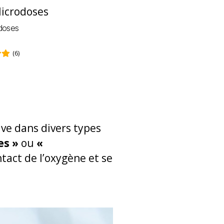
odoses
(6)
ve dans divers types
s »
ou
«
tact de l’oxygène et se