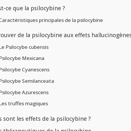
t-ce que la psilocybine ?
Caractéristiques principales de la psilocybine
ouver de la psilocybine aux effets hallucinogènes
Le Psilocybe cubensis
Psilocybe Mexicana
Psilocybe Cyanescens
Psilocybe Semilanceata
Psilocybe Azurescens
Les truffes magiques
 sont les effets de la psilocybine ?
s thérapeutiques de la psilocybine