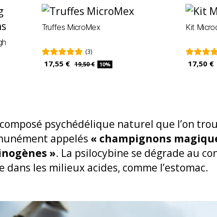
Truffes MicroMex
Kit Micr
gh
(3)
17,55 €
17,50 €
19,50 €
10%
 composé psychédélique naturel que l’on trou
munément appelés
« champignons magique
inogènes »
. La psilocybine se dégrade au con
e dans les milieux acides, comme l’estomac.