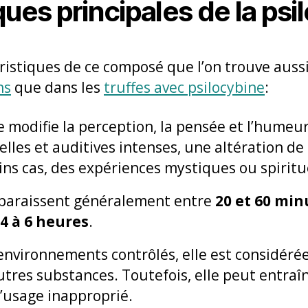
ques principales de la psi
ristiques de ce composé que l’on trouve auss
ns
que dans les
truffes avec psilocybine
:
ne modifie la perception, la pensée et l’humeu
elles et auditives intenses, une altération de
ins cas, des expériences mystiques ou spiritu
apparaissent généralement entre
20 et 60 min
4 à 6 heures
.
environnements contrôlés, elle est considér
tres substances. Toutefois, elle peut entraîn
d’usage inapproprié.