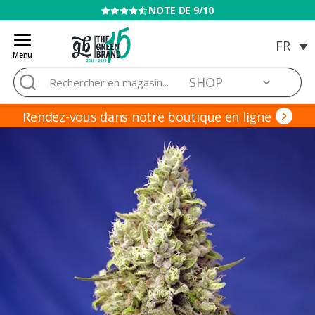
VENTE INTERDITE AUX MINEURS
Menu
Blog
Rechercher :
de
Grow
Barato
Rendez-vous dans notre boutique en ligne