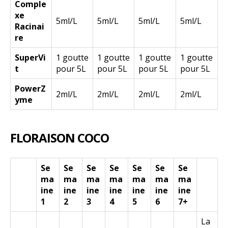
Comple
xe
5ml/L
5ml/L
5ml/L
5ml/L
Racinai
re
SuperVi
1 goutte
1 goutte
1 goutte
1 goutte
t
pour 5L
pour 5L
pour 5L
pour 5L
PowerZ
2ml/L
2ml/L
2ml/L
2ml/L
yme
FLORAISON COCO
Se
Se
Se
Se
Se
Se
Se
ma
ma
ma
ma
ma
ma
ma
ine
ine
ine
ine
ine
ine
ine
1
2
3
4
5
6
7+
La