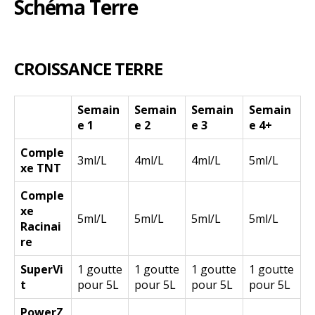
Schéma Terre
CROISSANCE TERRE
Semain
Semain
Semain
Semain
e 1
e 2
e 3
e 4+
Comple
3ml/L
4ml/L
4ml/L
5ml/L
xe TNT
Comple
xe
5ml/L
5ml/L
5ml/L
5ml/L
Racinai
re
SuperVi
1 goutte
1 goutte
1 goutte
1 goutte
t
pour 5L
pour 5L
pour 5L
pour 5L
PowerZ