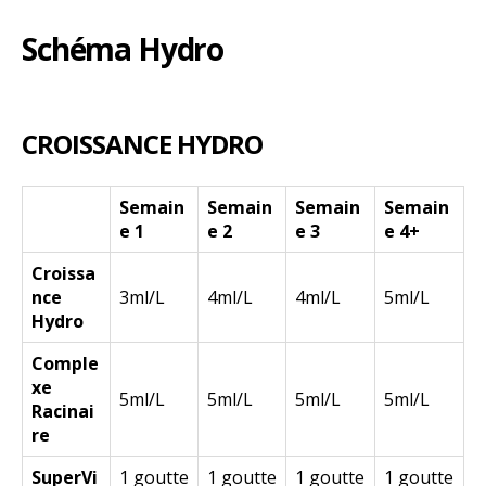
Schéma Hydro
CROISSANCE HYDRO
Semain
Semain
Semain
Semain
e 1
e 2
e 3
e 4+
Croissa
nce
3ml/L
4ml/L
4ml/L
5ml/L
Hydro
Comple
xe
5ml/L
5ml/L
5ml/L
5ml/L
Racinai
re
SuperVi
1 goutte
1 goutte
1 goutte
1 goutte