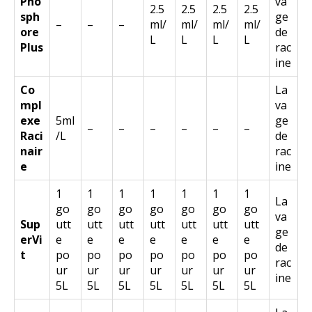
Pho
va
2.5
2.5
2.5
2.5
sph
ge
–
–
–
ml/
ml/
ml/
ml/
ore
de
L
L
L
L
Plus
rac
ine
Co
La
mpl
va
exe
5ml
ge
–
–
–
–
–
–
Raci
/L
de
nair
rac
e
ine
1
1
1
1
1
1
1
La
go
go
go
go
go
go
go
va
Sup
utt
utt
utt
utt
utt
utt
utt
ge
erVi
e
e
e
e
e
e
e
de
t
po
po
po
po
po
po
po
rac
ur
ur
ur
ur
ur
ur
ur
ine
5L
5L
5L
5L
5L
5L
5L