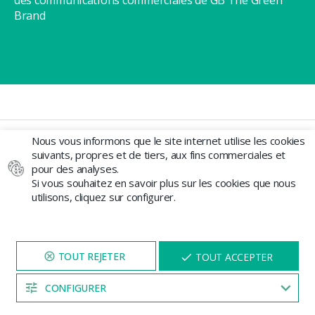
des communications commerciales de GB The Green
Brand
Nous vous informons que le site internet utilise les cookies
suivants, propres et de tiers, aux fins commerciales et
Info
pour des analyses.
Si vous souhaitez en savoir plus sur les cookies que nous
MON COMPTE
utilisons, cliquez sur configurer.
CONTACT
SUIVRE MA COMMANDE
MAGASIN
NAVIGUEZ SUR NOTRE SITE
X
TOUT ACCEPTER
QUI SOMMES-NOUS
PENDANT 5 MINUTES ET UNE
REMISE
VOUS SERA PROPOSÉE
TRAVAILLEZ AVEC NOUS
CONFIGURER
04:53
BLOG