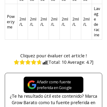
Lav
ag
Pow
2ml
2ml
2ml
2ml
2ml
2ml
2ml
e
erzy
/L
/L
/L
/L
/L
/L
/L
de
me
rac
ine
Cliquez pour évaluer cet article !
[Total:
10
Average:
4.7
]
Añadir como fuente
preferida en Google
¿Te ha resultado útil este contenido? Marca
Grow Barato como tu fuente preferida en