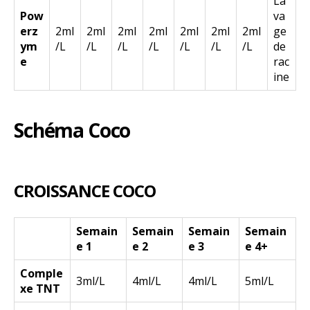
La
Pow
va
erz
2ml
2ml
2ml
2ml
2ml
2ml
2ml
ge
ym
/L
/L
/L
/L
/L
/L
/L
de
e
rac
ine
Schéma Coco
CROISSANCE COCO
Semain
Semain
Semain
Semain
e 1
e 2
e 3
e 4+
Comple
3ml/L
4ml/L
4ml/L
5ml/L
xe TNT