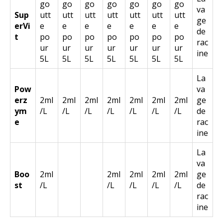
go
go
go
go
go
go
go
va
Sup
utt
utt
utt
utt
utt
utt
utt
ge
erVi
e
e
e
e
e
e
e
de
t
po
po
po
po
po
po
po
rac
ur
ur
ur
ur
ur
ur
ur
ine
5L
5L
5L
5L
5L
5L
5L
La
Pow
va
erz
2ml
2ml
2ml
2ml
2ml
2ml
2ml
ge
ym
/L
/L
/L
/L
/L
/L
/L
de
e
rac
ine
La
va
Boo
2ml
2ml
2ml
2ml
2ml
ge
st
/L
/L
/L
/L
/L
de
rac
ine