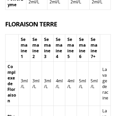
2ml/L
2ml/L
2ml/L
2ml/L
yme
FLORAISON TERRE
Se
Se
Se
Se
Se
Se
Se
ma
ma
ma
ma
ma
ma
ma
ine
ine
ine
ine
ine
ine
ine
1
2
3
4
5
6
7+
Co
La
mpl
va
exe
3ml
3ml
3ml
4ml
4ml
5ml
5ml
ge
de
/L
/L
/L
/L
/L
/L
/L
de
Flor
rac
aiso
ine
n
La