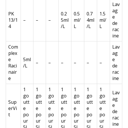
Lav
ag
PK
0.2
0.5
0.7
1.5
e
13/1
–
–
–
5ml
ml/
4ml
ml/
de
4
/L
L
/L
L
rac
ine
Com
Lav
plex
ag
e
5ml
e
–
–
–
–
–
–
Raci
/L
de
nair
rac
e
ine
1
1
1
1
1
1
1
Lav
go
go
go
go
go
go
go
ag
Sup
utt
utt
utt
utt
utt
utt
utt
e
erVi
e
e
e
e
e
e
e
de
t
po
po
po
po
po
po
po
rac
ur
ur
ur
ur
ur
ur
ur
ine
5L
5L
5L
5L
5L
5L
5L