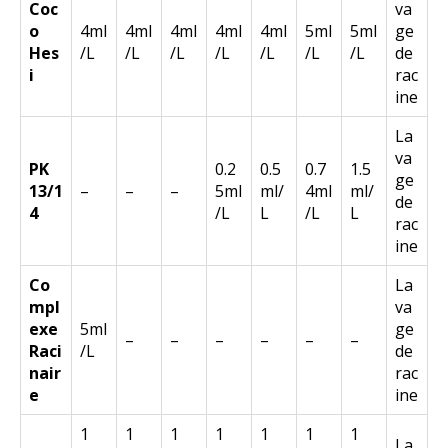
Coc
va
o
4ml
4ml
4ml
4ml
4ml
5ml
5ml
ge
Hes
/L
/L
/L
/L
/L
/L
/L
de
i
rac
ine
La
va
PK
0.2
0.5
0.7
1.5
ge
13/1
–
–
–
5ml
ml/
4ml
ml/
de
4
/L
L
/L
L
rac
ine
Co
La
mpl
va
exe
5ml
ge
–
–
–
–
–
–
Raci
/L
de
nair
rac
e
ine
1
1
1
1
1
1
1
La