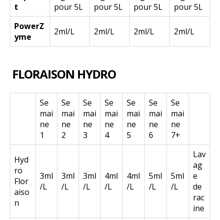
t
pour 5L
pour 5L
pour 5L
pour 5L
PowerZ
2ml/L
2ml/L
2ml/L
2ml/L
yme
FLORAISON HYDRO
Se
Se
Se
Se
Se
Se
Se
mai
mai
mai
mai
mai
mai
mai
ne
ne
ne
ne
ne
ne
ne
1
2
3
4
5
6
7+
Lav
Hyd
ag
ro
3ml
3ml
3ml
4ml
4ml
5ml
5ml
e
Flor
/L
/L
/L
/L
/L
/L
/L
de
aiso
rac
n
ine