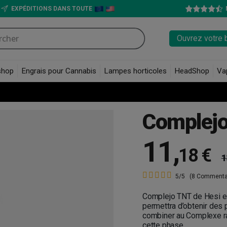
EXPÉDITIONS DANS TOUTE
Ouvrez votre 
shop
Engrais pour Cannabis
Lampes horticoles
HeadShop
Va
Complej
11
,
18 €
1
5/5
(8 Commenta
Complejo TNT
de Hesi e
permettra d’obtenir des p
combiner au Complexe ra
cette phase.