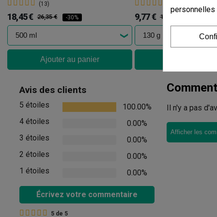
(13)
(8)
personnelles
18,45 €
9,77 €
26,35 €
13,02 €
-30%
-25%
Conf
Ajouter au panier
Ajouter au pan
Commenta
Avis des clients
5 étoiles
100.00%
Il n'y a pas d'
4 étoiles
0.00%
Afficher les com
3 étoiles
0.00%
2 étoiles
0.00%
1 étoiles
0.00%
Écrivez votre commentaire
5
de
5