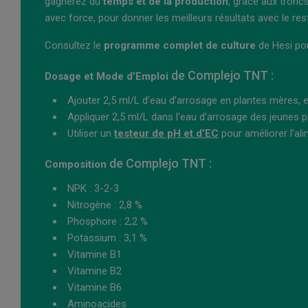
gagnerez du
temps et de la production
, grâce aux troncs
avec force, pour donner les meilleurs résultats avec le re
Consultez le
programme complet de culture
de Hesi pou
de Complejo TNT :
Dosage et Mode d’Emploi
Ajouter 2,5 ml/L d’eau d’arrosage en plantes mères, e
Appliquer 2,5 ml/L dans l’eau d’arrosage des jeunes p
Utiliser un
testeur de pH et d’EC
pour améliorer l’ali
de Complejo TNT :
Composition
NPK : 3-2-3
Nitrogène : 2,8 %
Phosphore : 2,2 %
Potassium : 3,1 %
Vitamine B1
Vitamine B2
Vitamine B6
Aminoacides