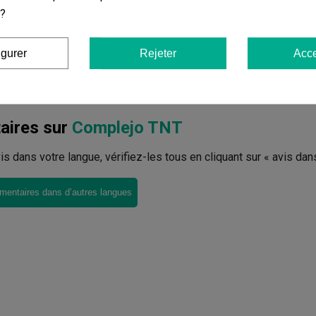
(64)
 ?
9,20 €
11,50 €
-20%
igurer
Rejeter
Acce
ier
Ajouter au panier
ires sur
Complejo TNT
avis dans votre langue, vérifiez-les tous en cliquant sur « avis dan
mentaires dans d’autres langues