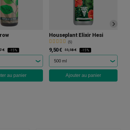
Grow
Houseplant Elixir Hesi
Hy
(5)
9,50 €
9,
7 €
11,18 €
-15%
-15%
ter au panier
Ajouter au panier