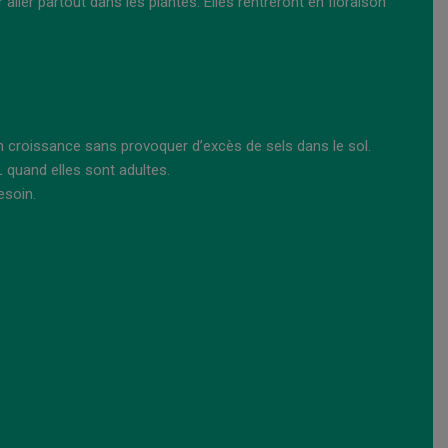
aller partout dans les plantes. Elles rentreront en floraison
en croissance sans provoquer d’excès de sels dans le sol.
 quand elles sont adultes.
esoin.