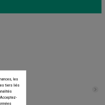
mances, les
es tiers liés
nnalités
. Acceptez-
données