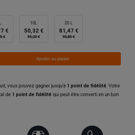
L
10L
20 L
77 €
50,32 €
81,47 €
5 €
59,20 €
95,85 €
Ajouter au panier
uit, vous pouvez gagner jusqu'à
1
point de fidélité
. Votre
tal de
1
point de fidélité
qui peut être converti en un bon