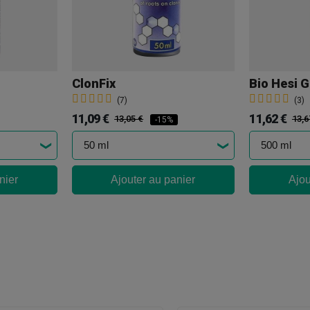
ClonFix
Bio Hesi 
(7)
(3)
11,09 €
11,62 €
13,05 €
13,6
-15%
nier
Ajouter au panier
Ajou