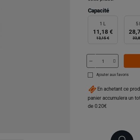
Capacité
1 L
5 
11,18 €
28,
13,15 €
33,8
Ajouter aux favoris
En achetant ce prod
panier accumulera un to
de
0.20€