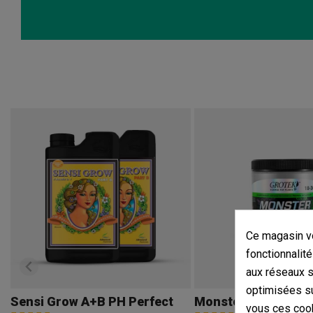
Ce magasin vo
fonctionnalité
aux réseaux so
optimisées su
Sensi Grow A+B PH Perfect
Monster Grow Pro
vous ces cook