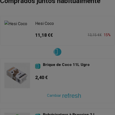
Comprados juntos habitualmente
Hesi Coco
11,18 €€
13,15 €€
15%
Brique de Coco 11L Ugro

2,40 €
refresh
Cambiar
Pulvérisateur à Pression 2 L