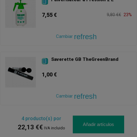

7,55 €
9,80 €€
23%
refresh
Cambiar
Saverette GB TheGreenBrand

1,00 €
refresh
Cambiar
4
producto(s) por
Añadir artículos
22,13 €€
IVA incluido