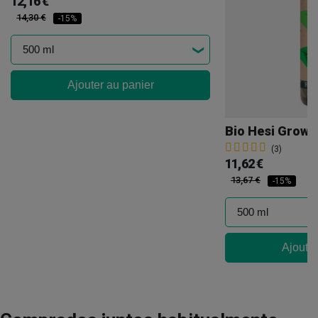
12,16 €
14,30 €
-15%
Ajouter au panier
Bio Hesi Grow
(3)
11,62 €
13,67 €
-15%
Ajouter