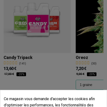
Candy Tripack
Oreoz
(141)
(30)
13,60 €
7,20 €
17,00 €
9,00 €
-20%
-20%
Ajouter au panier
Ajouter
Ce magasin vous demande d'accepter les cookies afin
d'optimiser les performances, les fonctionnalités des