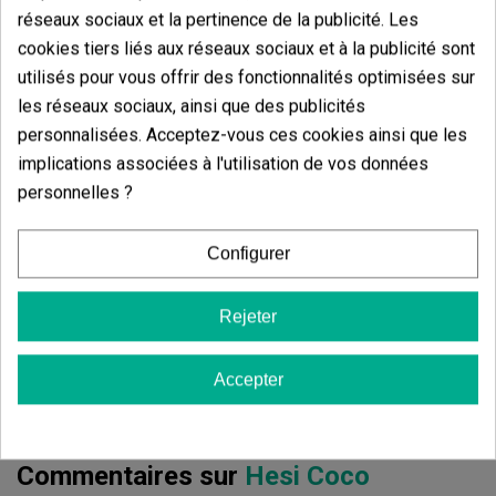
réseaux sociaux et la pertinence de la publicité. Les
Avis des clients
cookies tiers liés aux réseaux sociaux et à la publicité sont
5 étoiles
77.78%
utilisés pour vous offrir des fonctionnalités optimisées sur
4 étoiles
22.22%
les réseaux sociaux, ainsi que des publicités
3 étoiles
personnalisées. Acceptez-vous ces cookies ainsi que les
0.00%
implications associées à l'utilisation de vos données
2 étoiles
0.00%
personnelles ?
1 étoiles
0.00%
Configurer
Écrivez votre commentaire
4.78
de
5
Rejeter
9 Valorisations globales
Trier par:
Accepter
Commentaires sur
Hesi Coco