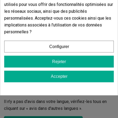
3 étoiles
0.00%
utilisés pour vous offrir des fonctionnalités optimisées sur
2 étoiles
les réseaux sociaux, ainsi que des publicités
0.00%
personnalisées. Acceptez-vous ces cookies ainsi que les
1 étoiles
0.00%
implications associées à l'utilisation de vos données
personnelles ?
Écrivez votre commentaire
5
de
5
Configurer
5 Valorisations globales
Trier par:
Rejeter
Accepter
Commentaires sur
HyperBloom Terra
Aquatica
Il n'y a pas d'avis dans votre langue, vérifiez-les tous en
cliquant sur « avis dans d'autres langues ».