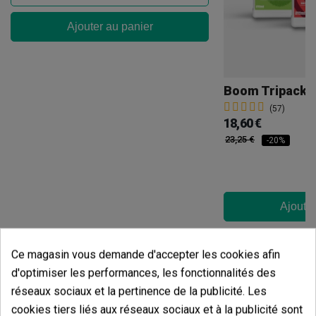
Ajouter au panier
Boom Tripack
(57)
18,60 €
23,25 €
-20%
Ajouter
Avis des clients
Ce magasin vous demande d'accepter les cookies afin
5 étoiles
d'optimiser les performances, les fonctionnalités des
100.00%
réseaux sociaux et la pertinence de la publicité. Les
4 étoiles
0.00%
cookies tiers liés aux réseaux sociaux et à la publicité sont