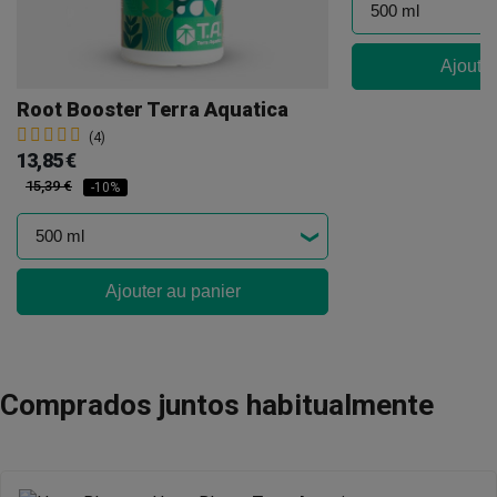
Ajouter
Root Booster Terra Aquatica
(4)
13,85 €
15,39 €
-10%
Ajouter au panier
Comprados juntos habitualmente