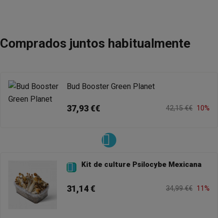
Comprados juntos habitualmente
Bud Booster Green Planet
37,93 €€
42,15 €€
10%
Kit de culture Psilocybe Mexicana

31,14 €
34,99 €€
11%