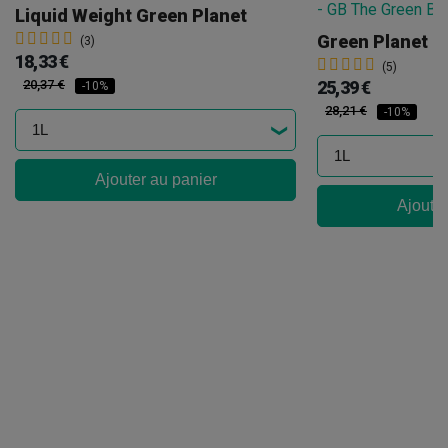
Liquid Weight Green Planet
Green Planet H
(3)
18,33 €
(5)
20,37 €
25,39 €
-10%
28,21 €
-10%
Ajouter au panier
Ajouter