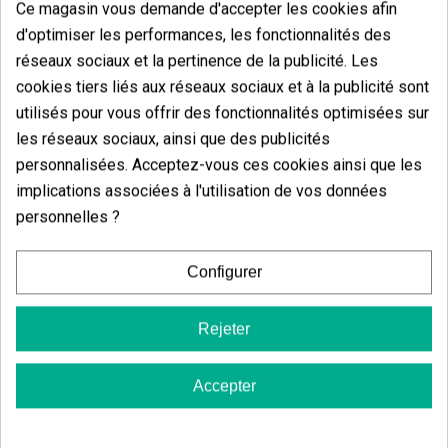
Ce magasin vous demande d'accepter les cookies afin
d'optimiser les performances, les fonctionnalités des
réseaux sociaux et la pertinence de la publicité. Les
Avis des clients
cookies tiers liés aux réseaux sociaux et à la publicité sont
5 étoiles
utilisés pour vous offrir des fonctionnalités optimisées sur
100.00%
les réseaux sociaux, ainsi que des publicités
4 étoiles
0.00%
personnalisées. Acceptez-vous ces cookies ainsi que les
3 étoiles
0.00%
implications associées à l'utilisation de vos données
2 étoiles
personnelles ?
0.00%
1 étoiles
0.00%
Configurer
Écrivez votre commentaire
Rejeter
5
de
5
4 Valorisations globales
Accepter
Trier par: