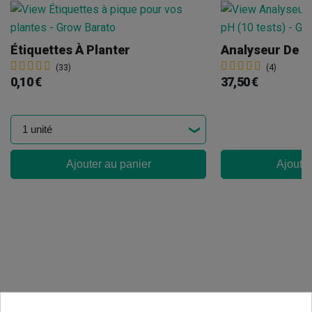
Étiquettes À Planter
(33)
(4)
0,10 €
37,50 €
Ajouter au panier
Ajouter