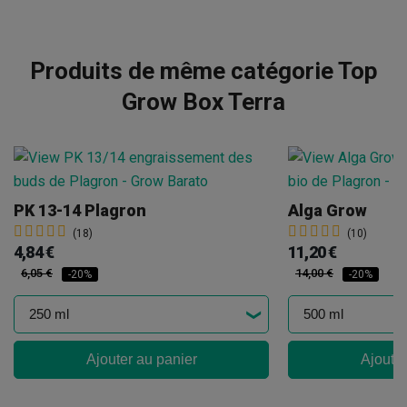
Produits de même catégorie Top
Grow Box Terra
PK 13-14 Plagron
Alga Grow
(18)
(10)
4,84 €
11,20 €
6,05 €
14,00 €
-20%
-20%
Ajouter au panier
Ajouter