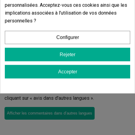
personnalisées. Acceptez-vous ces cookies ainsi que les
Écrivez votre commentaire
implications associées à l'utilisation de vos données
personnelles ?
5
de
5
4 Valorisations globales
Configurer
Trier par:
Rejeter
Commentaires sur
Top Grow Box
Accepter
Terra
Il n'y a pas d'avis dans votre langue, vérifiez-les tous en
cliquant sur « avis dans d'autres langues ».
Afficher les commentaires dans d’autres langues