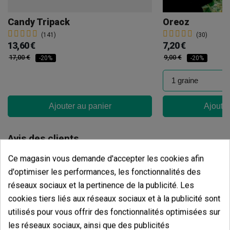
Candy Tripack
Oreoz
(141)
(30)
13,60 €
7,20 €
17,00 €
9,00 €
-20%
-20%
Ajouter au panier
Ajouter
Avis des clients
5 étoiles
100.00%
Ce magasin vous demande d'accepter les cookies afin
d'optimiser les performances, les fonctionnalités des
4 étoiles
0.00%
réseaux sociaux et la pertinence de la publicité. Les
3 étoiles
0.00%
cookies tiers liés aux réseaux sociaux et à la publicité sont
2 étoiles
0.00%
utilisés pour vous offrir des fonctionnalités optimisées sur
1 étoiles
les réseaux sociaux, ainsi que des publicités
0.00%