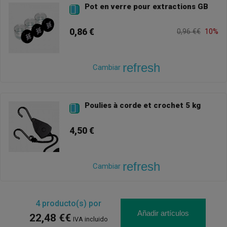
Pot en verre pour extractions GB

0,86 €
0,96 €€
10%
refresh
Cambiar
Poulies à corde et crochet 5 kg

4,50 €
refresh
Cambiar
4
producto(s) por
Añadir artículos
22,48 €€
IVA incluido