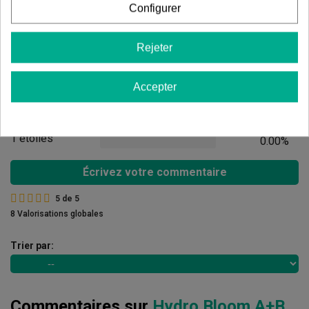
Configurer
Avis des clients
5 étoiles
100.00%
Rejeter
4 étoiles
0.00%
Accepter
3 étoiles
0.00%
2 étoiles
0.00%
1 étoiles
0.00%
Écrivez votre commentaire
5
de
5
8 Valorisations globales
Trier par:
Commentaires sur
Hydro Bloom A+B