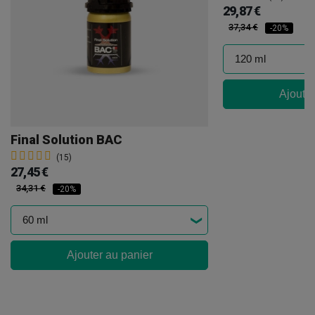
29,87 €
37,34 €
-20%
Ajouter
Final Solution BAC
(15)
27,45 €
34,31 €
-20%
Ajouter au panier