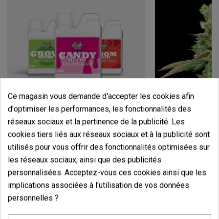
Ce magasin vous demande d'accepter les cookies afin
d'optimiser les performances, les fonctionnalités des
réseaux sociaux et la pertinence de la publicité. Les
Candy Tripack
Oreoz
cookies tiers liés aux réseaux sociaux et à la publicité sont
(141)
(30)
13,60 €
7,20 €
utilisés pour vous offrir des fonctionnalités optimisées sur
17,00 €
9,00 €
les réseaux sociaux, ainsi que des publicités
-20%
-20%
personnalisées. Acceptez-vous ces cookies ainsi que les
implications associées à l'utilisation de vos données
personnelles ?
Ajouter au panier
Ajouter