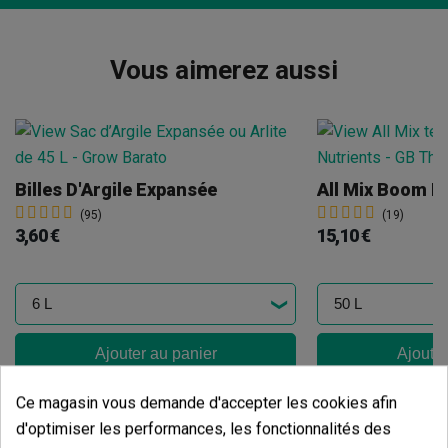
Vous aimerez aussi
Billes D'Argile Expansée
All Mix Boom N
(95)
(19)
3,60 €
15,10 €
Ajouter au panier
Ajouter
Ce magasin vous demande d'accepter les cookies afin
Avis des clients
d'optimiser les performances, les fonctionnalités des
5 étoiles