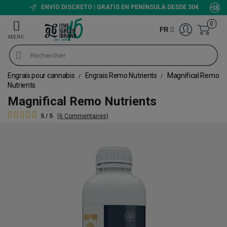
ENVÍO DISCRETO | GRATIS EN PENÍNSULA DESDE 30€
0
FR
Engrais pour cannabis
Engrais Remo Nutrients
Magnifical Remo
Nutrients
Magnifical Remo Nutrients
5 / 5
(6 Commentaires)