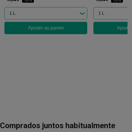
-20%
-20%
Ajouter au panier
Ajouter
Comprados juntos habitualmente