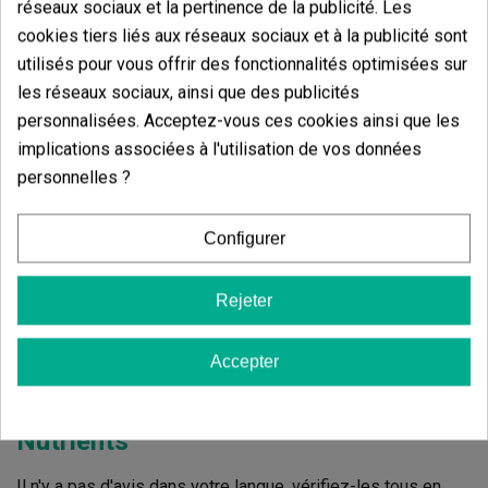
100.00%
réseaux sociaux et la pertinence de la publicité. Les
cookies tiers liés aux réseaux sociaux et à la publicité sont
4 étoiles
0.00%
utilisés pour vous offrir des fonctionnalités optimisées sur
3 étoiles
0.00%
les réseaux sociaux, ainsi que des publicités
2 étoiles
0.00%
personnalisées. Acceptez-vous ces cookies ainsi que les
1 étoiles
implications associées à l'utilisation de vos données
0.00%
personnelles ?
Écrivez votre commentaire
Configurer
5
de
5
6 Valorisations globales
Rejeter
Trier par:
Accepter
Commentaires sur
Magnifical Remo
Nutrients
Il n'y a pas d'avis dans votre langue, vérifiez-les tous en