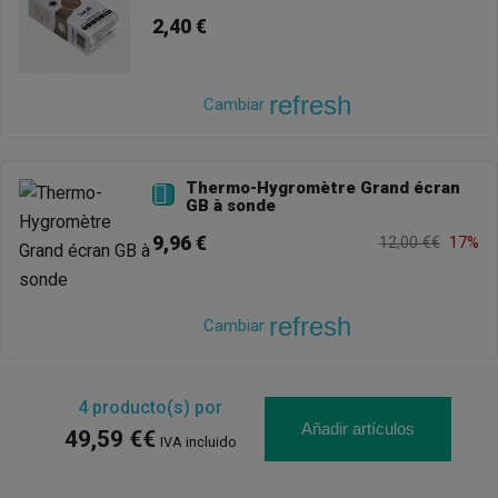
2,40 €
refresh
Cambiar
Thermo-Hygromètre Grand écran

GB à sonde
9,96 €
12,00 €€
17%
refresh
Cambiar
4
producto(s) por
Añadir artículos
49,59 €€
IVA incluido