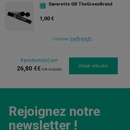
Saverette GB TheGreenBrand

1,00 €
refresh
Cambiar
4
producto(s) por
Añadir artículos
26,80 €€
IVA incluido
Rejoignez notre
newsletter !