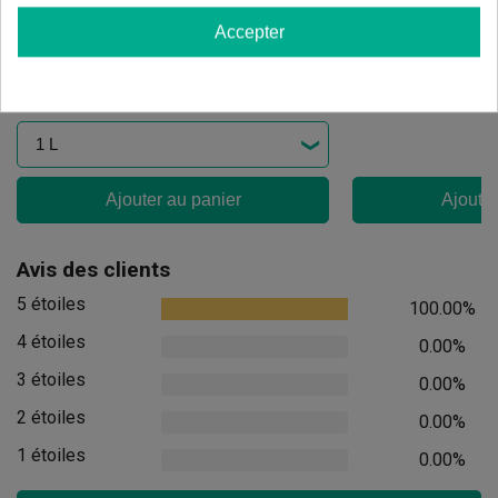
Candy Boom
Candy Tripack
Accepter
(77)
(141)
8,05 €
13,60 €
10,06 €
17,00 €
-20%
-20%
Ajouter au panier
Ajouter
Avis des clients
5 étoiles
100.00%
4 étoiles
0.00%
3 étoiles
0.00%
2 étoiles
0.00%
1 étoiles
0.00%