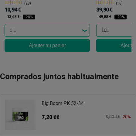
(28)
(16)
10,94 €
39,90 €
13,68 €
49,88 €
-20%
-20%
Ajouter au panier
Ajouter
Comprados juntos habitualmente
Big Boom PK 52-34
7,20 €€
9,00 €€
20%