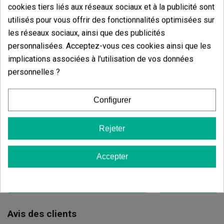
cookies tiers liés aux réseaux sociaux et à la publicité sont
utilisés pour vous offrir des fonctionnalités optimisées sur
les réseaux sociaux, ainsi que des publicités
personnalisées. Acceptez-vous ces cookies ainsi que les
implications associées à l'utilisation de vos données
personnelles ?
Roots Boom
Candy Tripack
Configurer
(69)
(141)
7,60 €
13,60 €
Rejeter
9,50 €
17,00 €
-20%
-20%
Accepter
Ajouter au panier
Ajouter
Avis des clients