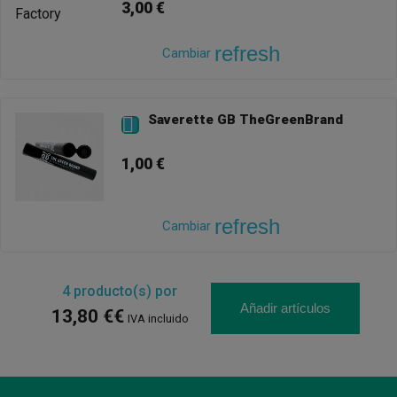
3,00 €
refresh
Cambiar
Saverette GB TheGreenBrand

1,00 €
refresh
Cambiar
4
producto(s) por
Añadir artículos
13,80 €€
IVA incluido