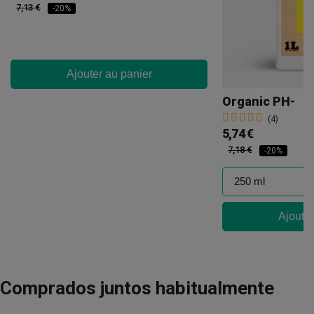
7,13 €
-20%
Ajouter au panier
Organic PH-
(4)
5,74 €
7,18 €
-20%
Ajouter
Comprados juntos habitualmente