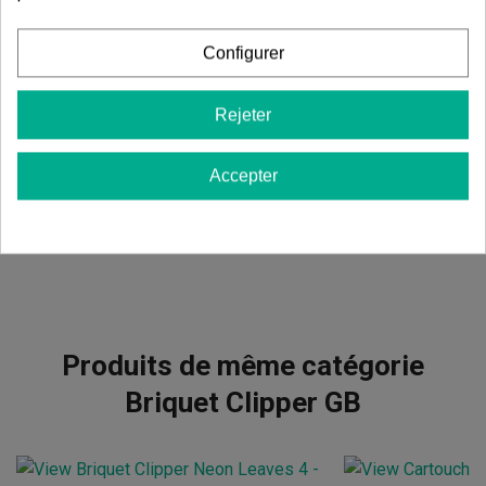
Configurer
Commentaires sur
Briquet Clipper GB
Rejeter
Il n'y a pas d'avis dans votre langue, vérifiez-les tous en
cliquant sur « avis dans d'autres langues ».
Accepter
Afficher les commentaires dans d’autres langues
Produits de même catégorie
Briquet Clipper GB