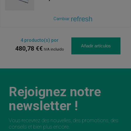
refresh
Cambiar
4
producto(s) por
Añadir artículos
480,78 €€
IVA incluido
Rejoignez notre
newsletter !
Vous recevrez des nouvelles, des promotions, des
conseils et bien plus encore.