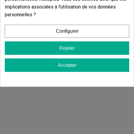
implications associées à l'utilisation de vos données
personnelles ?
Chambre De Culture 60x60x140 Cm Cultibox Light Plus
Configurer
(5)
(5)
62,90 €
74,97 €
83,30 €
-10%
Rejeter
Accepter
Ajouter au panier
Ajouter