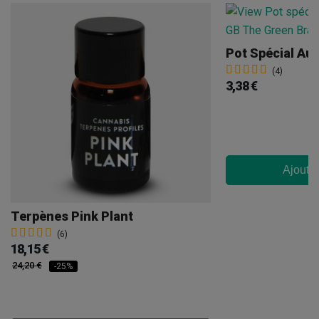
Pot Spécial Aut
(4)
3,38 €
Ajouter
Terpènes Pink Plant
(6)
18,15 €
24,20 €
-25%