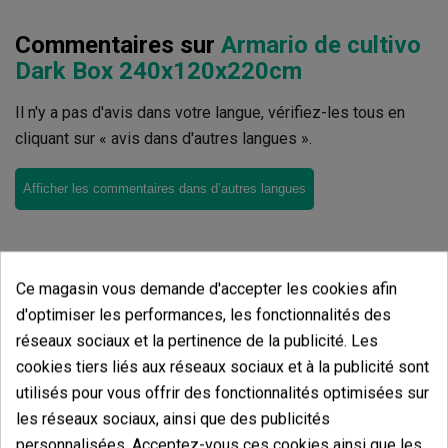
Commentaires sur
Armario de cultivo
Dark Box 240x120x220cm
Il n'y a pas d'avis dans votre langue, vérifiez-les tous en
cliquant sur « avis dans d'autres langues ».
Afficher les commentaires dans d’autres langues
Ce magasin vous demande d'accepter les cookies afin
d'optimiser les performances, les fonctionnalités des
Produits de même catégorie
réseaux sociaux et la pertinence de la publicité. Les
cookies tiers liés aux réseaux sociaux et à la publicité sont
Armario de cultivo Dark Box
utilisés pour vous offrir des fonctionnalités optimisées sur
240x120x220cm
les réseaux sociaux, ainsi que des publicités
personnalisées. Acceptez-vous ces cookies ainsi que les