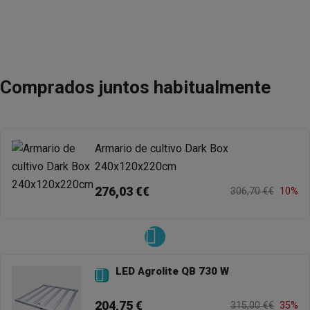
Comprados juntos habitualmente
Armario de cultivo Dark Box
240x120x220cm
276,03 €€
306,70 €€
10%
LED Agrolite QB 730 W

204,75 €
315,00 €€
35%