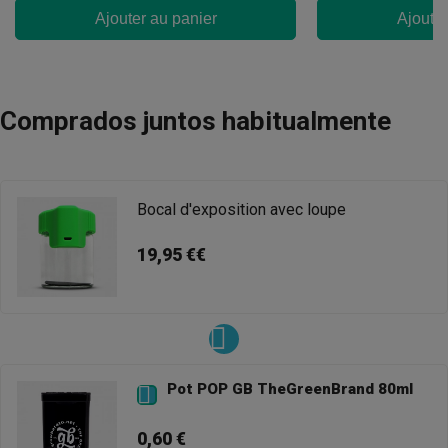
Ajouter au panier
Ajouter
Comprados juntos habitualmente
Bocal d'exposition avec loupe
19,95 €€
Pot POP GB TheGreenBrand 80ml

0,60 €