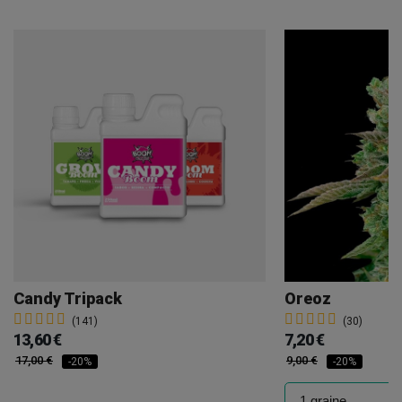
Candy Tripack
Oreoz
(141)
(30)
13,60 €
7,20 €
17,00 €
9,00 €
-20%
-20%