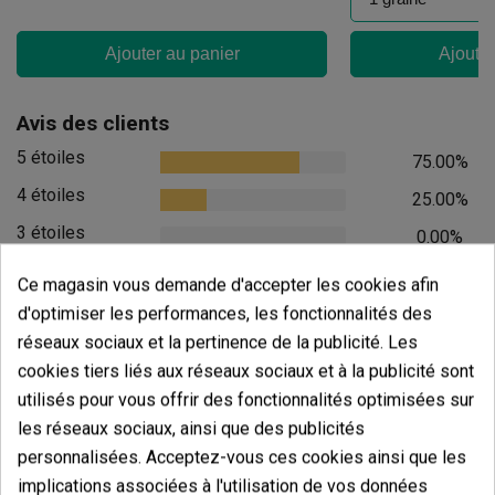
Ajouter au panier
Ajouter
Avis des clients
5 étoiles
75.00%
4 étoiles
25.00%
3 étoiles
0.00%
2 étoiles
0.00%
Ce magasin vous demande d'accepter les cookies afin
1 étoiles
0.00%
d'optimiser les performances, les fonctionnalités des
réseaux sociaux et la pertinence de la publicité. Les
Écrivez votre commentaire
cookies tiers liés aux réseaux sociaux et à la publicité sont
utilisés pour vous offrir des fonctionnalités optimisées sur
4.75
de
5
les réseaux sociaux, ainsi que des publicités
16 Valorisations globales
personnalisées. Acceptez-vous ces cookies ainsi que les
Trier par:
implications associées à l'utilisation de vos données