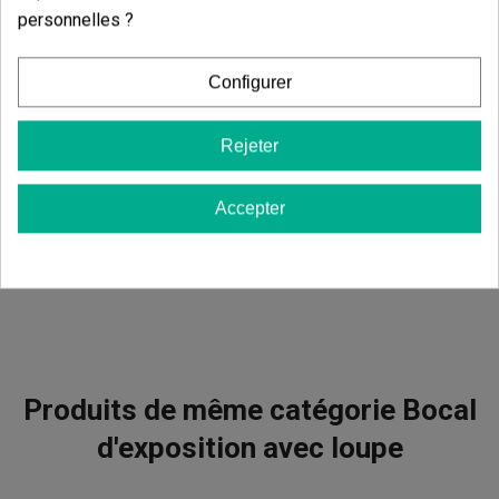
personnelles ?
Commentaires sur
Bocal d'exposition
Configurer
avec loupe
Rejeter
Il n'y a pas d'avis dans votre langue, vérifiez-les tous en
cliquant sur « avis dans d'autres langues ».
Accepter
Afficher les commentaires dans d’autres langues
Produits de même catégorie Bocal
d'exposition avec loupe