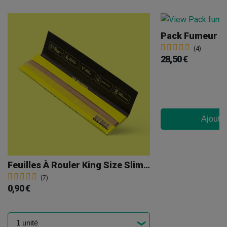
Pack Fumeur B
(4)
28,50 €
Ajouter
Feuilles À Rouler King Size Slim Kema
(7)
0,90 €