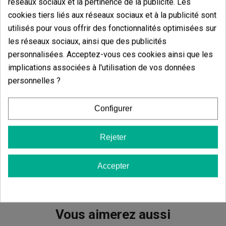
réseaux sociaux et la pertinence de la publicité. Les
cônes XL. Fabriqué en papier ultra-fin non blanchi
(12,5 gsm), il garantit une
combustion lente et
cookies tiers liés aux réseaux sociaux et à la publicité sont
propre
. Comprend 50 filtres vegans perforés, le tout
utilisés pour vous offrir des fonctionnalités optimisées sur
dans un format compact et pratique.
les réseaux sociaux, ainsi que des publicités
Papier à rouler KEMA 200 King Size Slim
personnalisées. Acceptez-vous ces cookies ainsi que les
implications associées à l'utilisation de vos données
Le
papier à rouler KEMA 200 KS Slim
est parfait
pour un usage fréquent. Avec
200 feuilles ultra-fines
personnelles ?
non blanchies
, gomme naturelle d’acacia et
combustion uniforme, il respecte au maximum la
saveur du contenu. Un format économique pensé pour
Configurer
ceux qui ne veulent pas manquer de papier au
moment crucial.
Rejeter
Découvrez l’univers KEMA avec ce pack incomparable
!
Accepter
Vous aimerez aussi