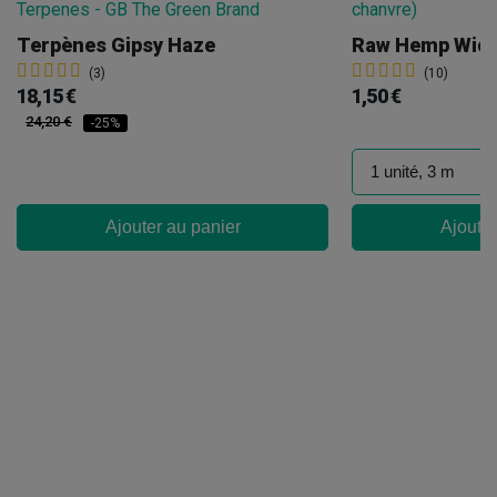
Terpènes Gipsy Haze
(3)
(10)
18,15 €
1,50 €
24,20 €
-25%
Ajouter au panier
Ajouter