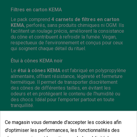
Filtres en carton KEMA
Le pack comprend
4 carnets de filtres en carton
KEMA
, perforés, sans produits chimiques ni OGM. Ils
facilitent un roulage précis, améliorent la consistance
du cône et contribuent à refroidir la fumée. Vegan,
respectueux de l’environnement et conçus pour ceux
qui soignent chaque détail du rituel.
Étui à cônes KEMA noir
Le
étui à cônes KEMA
est fabriqué en polypropylène
alimentaire, offrant résistance, légèreté et fermeture
hermétique. Il permet de transporter discrètement
des cônes de différentes tailles, en évitant les
odeurs et en protégeant le contenu de l’humidité ou
des chocs. Idéal pour l’emporter partout en toute
tranquillité.
Papier en rouleau KEMA 5 m + 50 filtres
Ce magasin vous demande d'accepter les cookies afin
Le
papier en rouleau KEMA 5 mètres
permet de
d'optimiser les performances, les fonctionnalités des
rouler à la taille souhaitée, des formats petits aux