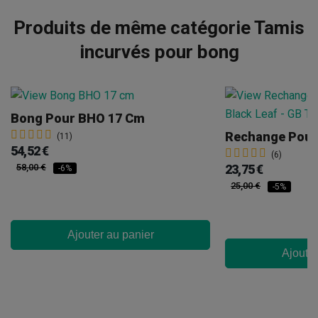
Produits de même catégorie Tamis
incurvés pour bong
Bong Pour BHO 17 Cm
(11)
54,52 €
(6)
58,00 €
23,75 €
-6%
25,00 €
-5%
Ajouter au panier
Ajouter