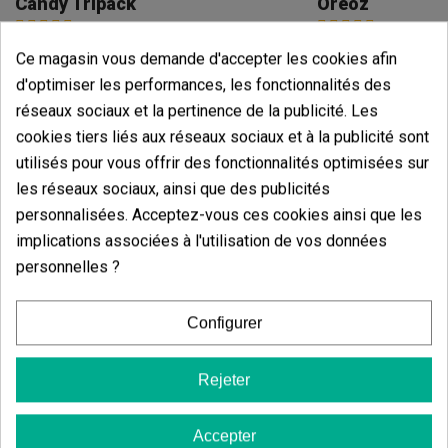
Candy Tripack
Oreoz
(141)
(30)
13,60 €
7,20 €
Ce magasin vous demande d'accepter les cookies afin
17,00 €
9,00 €
-20%
-20%
d'optimiser les performances, les fonctionnalités des
réseaux sociaux et la pertinence de la publicité. Les
cookies tiers liés aux réseaux sociaux et à la publicité sont
utilisés pour vous offrir des fonctionnalités optimisées sur
Ajouter au panier
Ajouter
les réseaux sociaux, ainsi que des publicités
personnalisées. Acceptez-vous ces cookies ainsi que les
Avis des clients
implications associées à l'utilisation de vos données
5 étoiles
100.00%
personnelles ?
4 étoiles
0.00%
Configurer
3 étoiles
0.00%
2 étoiles
0.00%
Rejeter
1 étoiles
0.00%
Accepter
Écrivez votre commentaire