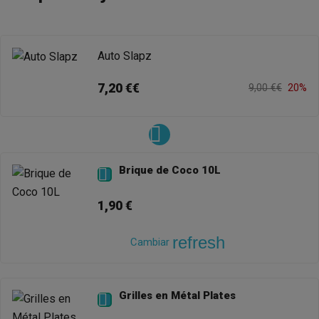
Auto Slapz
7,20 €€
9,00 €€
20%
Brique de Coco 10L

1,90 €
refresh
Cambiar
Grilles en Métal Plates
