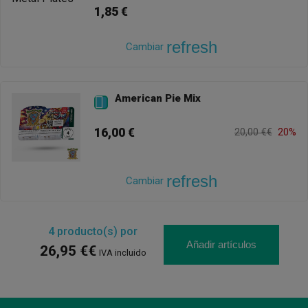
1,85 €
refresh
Cambiar
American Pie Mix

16,00 €
20,00 €€
20%
refresh
Cambiar
4
producto(s) por
Añadir artículos
26,95 €€
IVA incluido