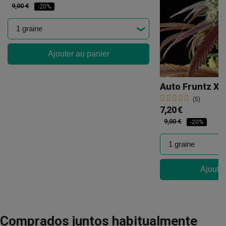
9,00 €
-20%
Ajouter au panier
Auto Fruntz XX
(5)
7,20 €
9,00 €
-20%
Ajouter
Comprados juntos habitualmente