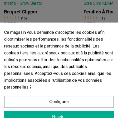
Briquet Clipper
(15)
(12)
1,05 €
1,50 €
Ce magasin vous demande d'accepter les cookies afin
d'optimiser les performances, les fonctionnalités des
réseaux sociaux et la pertinence de la publicité. Les
cookies tiers liés aux réseaux sociaux et à la publicité sont
Voir plus
Ajouter
utilisés pour vous offrir des fonctionnalités optimisées sur
les réseaux sociaux, ainsi que des publicités
personnalisées. Acceptez-vous ces cookies ainsi que les
Avis des clients
implications associées à l'utilisation de vos données
5 étoiles
personnelles ?
100.00%
4 étoiles
0.00%
Configurer
3 étoiles
0.00%
2 étoiles
0.00%
Rejeter