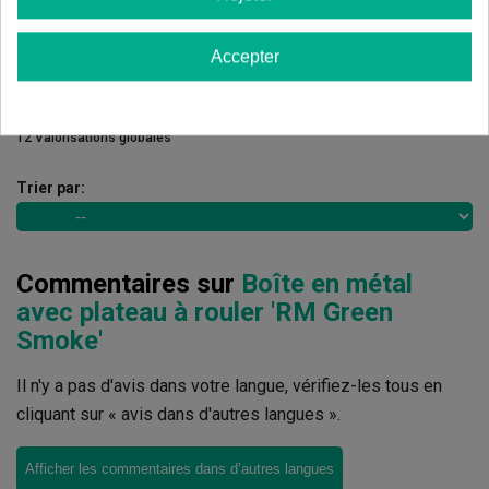
1 étoiles
0.00%
Accepter
Écrivez votre commentaire
5
de
5
12 Valorisations globales
Trier par:
Commentaires sur
Boîte en métal
avec plateau à rouler 'RM Green
Smoke'
Il n'y a pas d'avis dans votre langue, vérifiez-les tous en
cliquant sur « avis dans d'autres langues ».
Afficher les commentaires dans d’autres langues