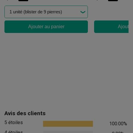
Ajouter au panier
Ajouter
Avis des clients
5 étoiles
100.00%
4 étoiles