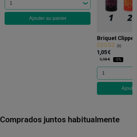
Ajouter au panier
Briquet Clippe
(6)
1,05 €
1,10 €
-5%
Ajouter
Comprados juntos habitualmente