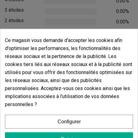
0.00%
3 étoiles
0.00%
2 étoiles
0.00%
1 étoiles
0.00%
Ce magasin vous demande d'accepter les cookies afin
Écrivez votre commentaire
d'optimiser les performances, les fonctionnalités des
réseaux sociaux et la pertinence de la publicité. Les
5
de
5
cookies tiers liés aux réseaux sociaux et à la publicité sont
5 Valorisations globales
utilisés pour vous offrir des fonctionnalités optimisées sur
Trier par:
les réseaux sociaux, ainsi que des publicités
personnalisées. Acceptez-vous ces cookies ainsi que les
implications associées à l'utilisation de vos données
personnelles ?
Commentaires sur
Briquet Clipper
Animals Zombies
Configurer
Il n'y a pas d'avis dans votre langue, vérifiez-les tous en
cliquant sur « avis dans d'autres langues ».